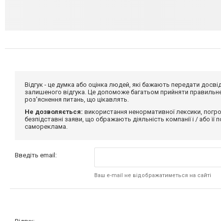
Відгук - це думка або оцінка людей, які бажають передати дос
залишеного відгука. Це допоможе багатьом прийняти правильне 
роз'яснення питань, що цікавлять.
Не дозволяється:
використання ненормативної лексики, погро
безпідставні заяви, що ображають діяльність компанії і / або її
самореклама.
Введіть email:
Ваш e-mail не відображатиметься на сайті