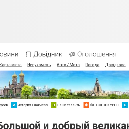
овини
Довідник
Оголошення
Карта міста
Нерухомість
Авто / Мото
Погода
Довідкова
бусов
И
История Енакиево
Н
Наши таланты
Ф
ФОТОКОНКУРСЫ
С
Большой и добрый велика