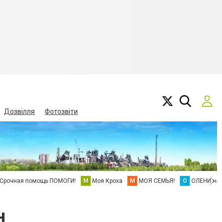
Дозвілля
Фотозвіти
Срочная помощь ПОМОГИ!
М
Моя Кроха
М
МОЯ СЕМЬЯ!
О
ОЛЕНИ на 
н