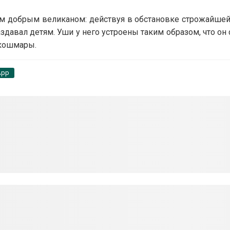
ым добрым великаном: действуя в обстановке строжайшей
давал детям. Уши у него устроены таким образом, что он 
 кошмары.
App