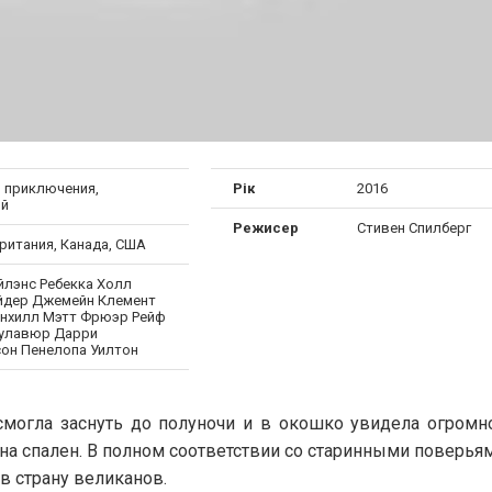
, приключения,
Рік
2016
ый
Режисер
Стивен Спилберг
ритания, Канада, США
йлэнс Ребекка Холл
йдер Джемейн Клемент
рнхилл Мэтт Фрюэр Рейф
улавюр Дарри
он Пенелопа Уилтон
смогла заснуть до полуночи и в окошко увидела огромно
на спален. В полном соответствии со старинными поверья
в страну великанов.