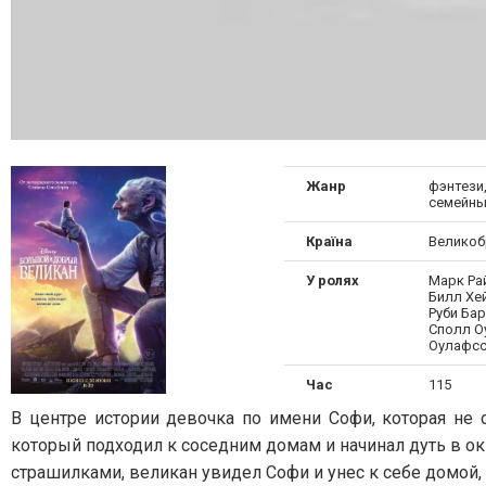
Жанр
фэнтези
семейн
Країна
Великоб
У ролях
Марк Ра
Билл Хе
Руби Ба
Сполл О
Оулафсс
Час
115
В центре истории девочка по имени Софи, которая не 
который подходил к соседним домам и начинал дуть в ок
страшилками, великан увидел Софи и унес к себе домой, 