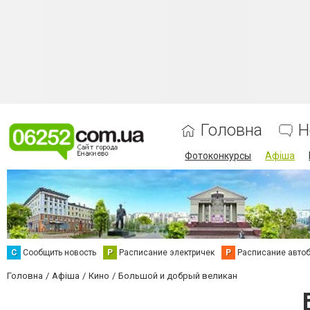
Головна
Н
Фотоконкурсы
Афіша
С
Сообщить новость
Р
Расписание электричек
Р
Расписание авто
Головна
Афіша
Кино
Большой и добрый великан