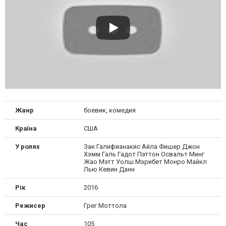
Жанр
боевик, комедия
Країна
США
У ролях
Зак Галифианакис Айла Фишер Джон
Хэмм Галь Гадот Пэттон Освальт Минг
Жао Мэтт Уолш Мэрибет Монро Майкл
Лью Кевин Данн
Рік
2016
Режисер
Грег Моттола
Час
105