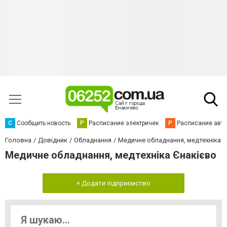
С
Сообщить новость
Р
Расписание электричек
Р
Расписание авт
Головна
Довідник
Обладнання
Медичне обладнання, медтехніка
Медичне обладнання, медтехніка Єнакієво
+ Додати підприємство