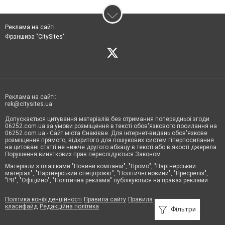
Реклама на сайті
Франшиза "CitySites"
Реклама на сайті:
rek@citysites.ua
Допускається цитування матеріалів без отримання попередньої згоди
06252.com.ua за умови розміщення в тексті обов'язкового посилання на
06252.com.ua - Сайт міста Єнакієве. Для інтернет-видань обов'язкове
розміщення прямого, відкритого для пошукових систем гіперпосилання
на цитовані статті не нижче другого абзацу в тексті або в якості джерела.
Порушення виняткових прав переслідується Законом.
Матеріали з плашками "Новини компаній", "Промо", "Партнерський
матеріал", "Партнерський спецпроєкт", "Політичні новини", "Пресреліз",
"PR", "Офіційно", "Політична реклама" публікуються на правах реклами.
Політика конфіденційності
Правила сайту
Правила
класифайд
Редакційна політика
Фільтри