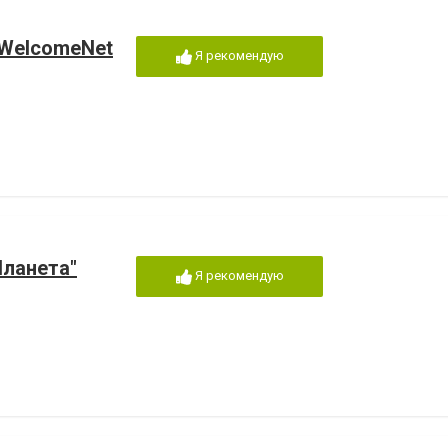
 WelcomeNet
Я рекомендую
Планета"
Я рекомендую