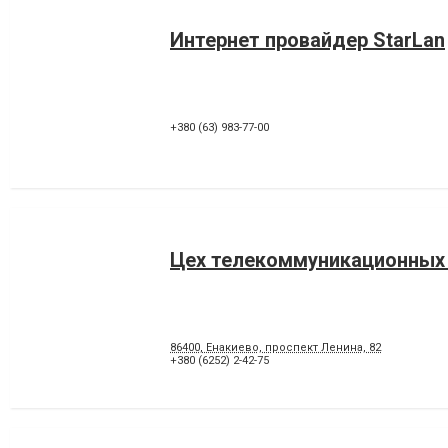
Интернет провайдер StarLan
+380 (63) 983-77-00
Цех телекоммуникационных
86400, Енакиево, проспект Ленина, 82
+380 (6252) 2-42-75