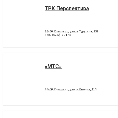
ТРК Перспектива
86430, Енакиево, улица Турутина, 139
+380 (6252) 9-04-45
«МТС»
86400, Енакиево, улица Ленина, 110