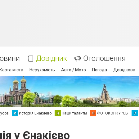
овини
Довідник
Оголошення
Карта міста
Нерухомість
Авто / Мото
Погода
Довідкова
бусов
И
История Енакиево
Н
Наши таланты
Ф
ФОТОКОНКУРСЫ
С
нія у Єнакієво