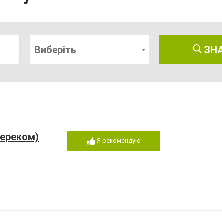
Виберіть
ЗН
Тереком)
Я рекомендую