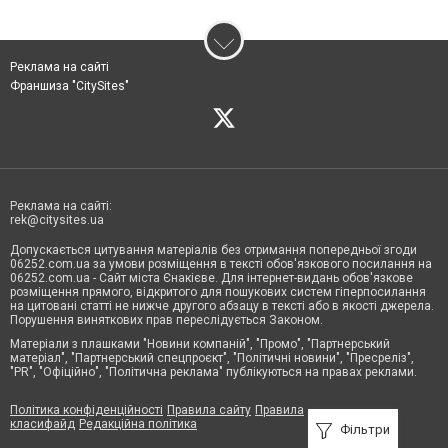
Реклама на сайті
Франшиза "CitySites"
Реклама на сайті:
rek@citysites.ua
Допускається цитування матеріалів без отримання попередньої згоди
06252.com.ua за умови розміщення в тексті обов'язкового посилання на
06252.com.ua - Сайт міста Єнакієве. Для інтернет-видань обов'язкове
розміщення прямого, відкритого для пошукових систем гіперпосилання
на цитовані статті не нижче другого абзацу в тексті або в якості джерела.
Порушення виняткових прав переслідується Законом.
Матеріали з плашками "Новини компаній", "Промо", "Партнерський
матеріал", "Партнерський спецпроєкт", "Політичні новини", "Пресреліз",
"PR", "Офіційно", "Політична реклама" публікуються на правах реклами.
Політика конфіденційності
Правила сайту
Правила
класифайд
Редакційна політика
Фільтри