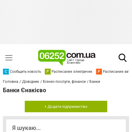
С
Сообщить новость
Р
Расписание электричек
Р
Расписание авт
Головна
Довідник
Бізнес-послуги, фінанси
Банки
Банки Єнакієво
+ Додати підприємство