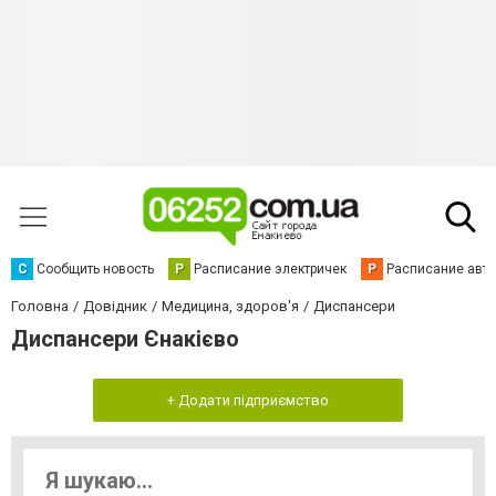
С
Сообщить новость
Р
Расписание электричек
Р
Расписание авт
Головна
Довідник
Медицина, здоров'я
Диспансери
Диспансери Єнакієво
+ Додати підприємство