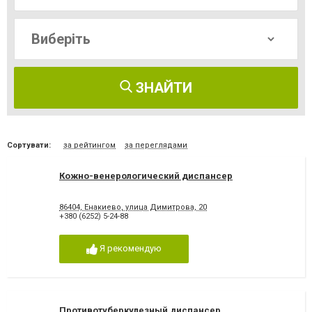
ЗНАЙТИ
Сортувати:
за рейтингом
за переглядами
Кожно-венерологический диспансер
86404, Енакиево, улица Димитрова, 20
+380 (6252) 5-24-88
Я рекомендую
Противотуберкулезный диспансер