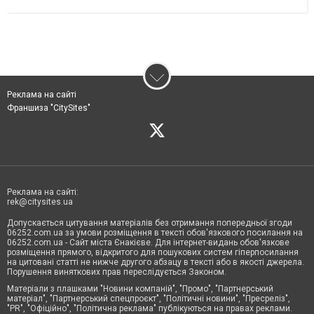
Реклама на сайті
Франшиза "CitySites"
Реклама на сайті:
rek@citysites.ua
Допускається цитування матеріалів без отримання попередньої згоди
06252.com.ua за умови розміщення в тексті обов'язкового посилання на
06252.com.ua - Сайт міста Єнакієве. Для інтернет-видань обов'язкове
розміщення прямого, відкритого для пошукових систем гіперпосилання
на цитовані статті не нижче другого абзацу в тексті або в якості джерела.
Порушення виняткових прав переслідується Законом.
Матеріали з плашками "Новини компаній", "Промо", "Партнерський
матеріал", "Партнерський спецпроєкт", "Політичні новини", "Пресреліз",
"PR", "Офіційно", "Політична реклама" публікуються на правах реклами.