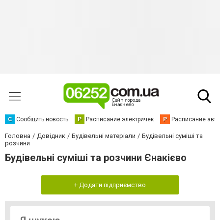
С
Сообщить новость
Р
Расписание электричек
Р
Расписание авт
Головна
Довідник
Будівельні матеріали
Будівельні суміші та
розчини
Будівельні суміші та розчини Єнакієво
+ Додати підприємство