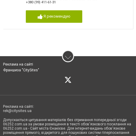
+380 (99) 411-61-31
Я рекомендую
Реклама на сайті
Франшиза "CitySites"
Реклама на сайті:
rek@citysites.ua
Допускається цитування матеріалів без отримання попередньої згоди
06252.com.ua за умови розміщення в тексті обов'язкового посилання на
06252.com.ua - Сайт міста Єнакієве. Для інтернет-видань обов'язкове
розміщення прямого, відкритого для пошукових систем гіперпосилання