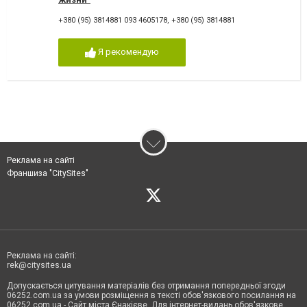
+380 (95) 3814881 093 4605178
,
+380 (95) 3814881
Я рекомендую
Реклама на сайті
Франшиза "CitySites"
Реклама на сайті:
rek@citysites.ua
Допускається цитування матеріалів без отримання попередньої згоди
06252.com.ua за умови розміщення в тексті обов'язкового посилання на
06252.com.ua - Сайт міста Єнакієве. Для інтернет-видань обов'язкове