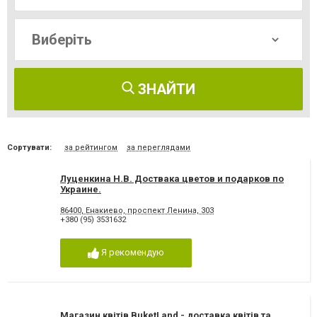
ЗНАЙТИ
Сортувати:
за рейтингом
за переглядами
Луценкина Н.В. Доствака цветов и подарков по
Украине.
86400, Енакиево, проспект Ленина, 303
+380 (95) 3531632
Я рекомендую
Магазин квітів BuketLand - доставка квітів та