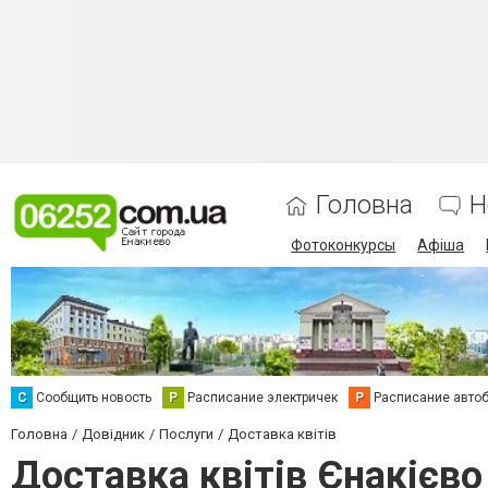
Головна
Н
Фотоконкурсы
Афіша
С
Сообщить новость
Р
Расписание электричек
Р
Расписание авто
Головна
Довідник
Послуги
Доставка квітів
Доставка квітів Єнакієво