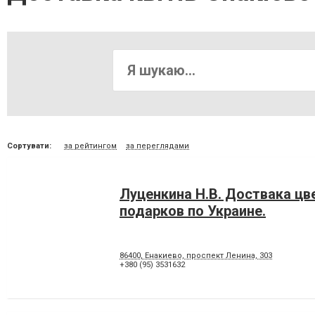
Сортувати:
за рейтингом
за переглядами
Луценкина Н.В. Доствака цв
подарков по Украине.
86400, Енакиево, проспект Ленина, 303
+380 (95) 3531632