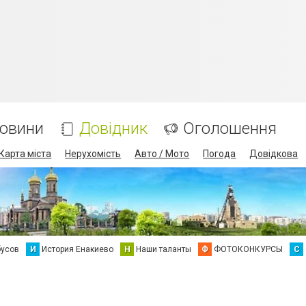
овини
Довідник
Оголошення
Карта міста
Нерухомість
Авто / Мото
Погода
Довідкова
бусов
И
История Енакиево
Н
Наши таланты
Ф
ФОТОКОНКУРСЫ
С