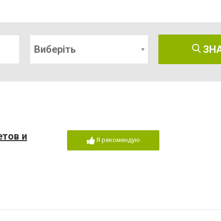
Виберіть
ЗН
етов и
Я рекомендую