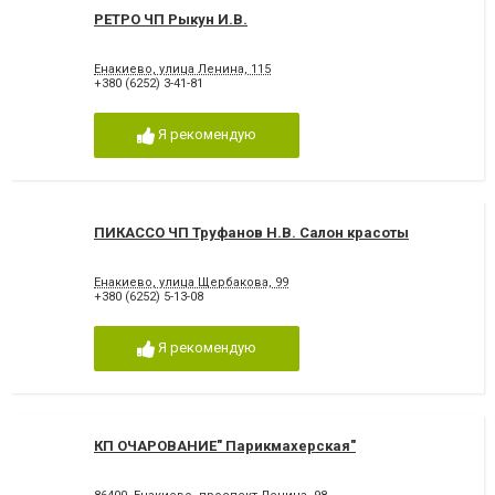
РЕТРО ЧП Рыкун И.В.
Енакиево, улица Ленина, 115
+380 (6252) 3-41-81
Я рекомендую
ПИКАССО ЧП Труфанов Н.В. Салон красоты
Енакиево, улица Щербакова, 99
+380 (6252) 5-13-08
Я рекомендую
КП ОЧАРОВАНИЕ" Парикмахерская"