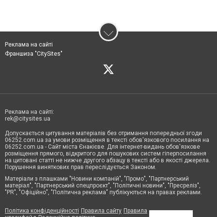
Реклама на сайті
Франшиза "CitySites"
Реклама на сайті:
rek@citysites.ua
Допускається цитування матеріалів без отримання попередньої згоди
06252.com.ua за умови розміщення в тексті обов'язкового посилання на
06252.com.ua - Сайт міста Єнакієве. Для інтернет-видань обов'язкове
розміщення прямого, відкритого для пошукових систем гіперпосилання
на цитовані статті не нижче другого абзацу в тексті або в якості джерела.
Порушення виняткових прав переслідується Законом.
Матеріали з плашками "Новини компаній", "Промо", "Партнерський
матеріал", "Партнерський спецпроєкт", "Політичні новини", "Пресреліз",
"PR", "Офіційно", "Політична реклама" публікуються на правах реклами.
Політика конфіденційності
Правила сайту
Правила