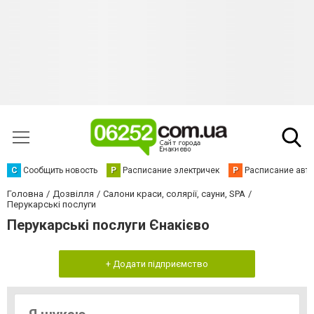
С
Сообщить новость
Р
Расписание электричек
Р
Расписание авт
Головна
Дозвілля
Салони краси, солярії, сауни, SPA
Перукарські послуги
Перукарські послуги Єнакієво
+ Додати підприємство