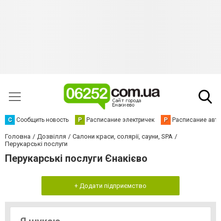
С
Сообщить новость
Р
Расписание электричек
Р
Расписание авт
Головна
Дозвілля
Салони краси, солярії, сауни, SPA
Перукарські послуги
Перукарські послуги Єнакієво
+ Додати підприємство