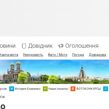
овини
Довідник
Оголошення
Карта міста
Нерухомість
Авто / Мото
Погода
Довідкова
бусов
И
История Енакиево
Н
Наши таланты
Ф
ФОТОКОНКУРСЫ
С
 СПА
во