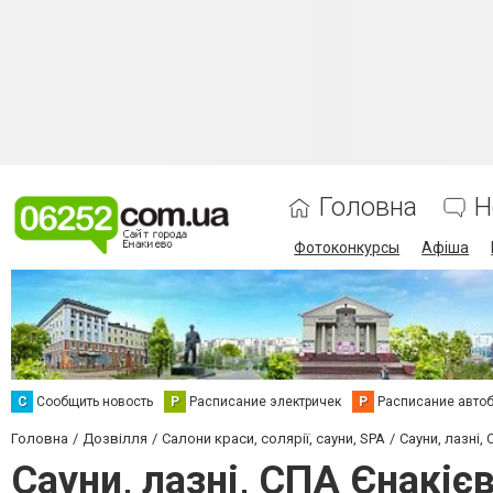
Головна
Н
Фотоконкурсы
Афіша
С
Сообщить новость
Р
Расписание электричек
Р
Расписание авто
Головна
Дозвілля
Салони краси, солярії, сауни, SPA
Сауни, лазні,
Сауни, лазні, СПА Єнакіє