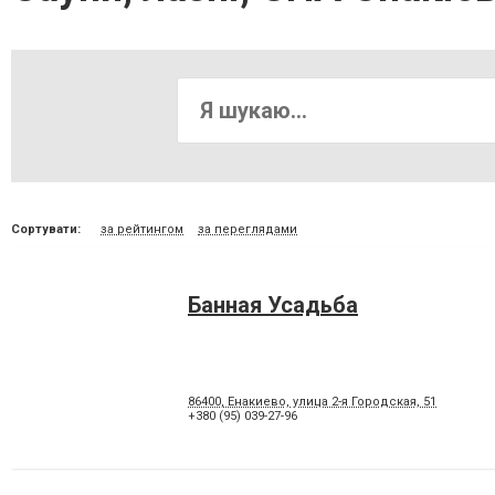
Сортувати:
за рейтингом
за переглядами
Банная Усадьба
86400, Енакиево, улица 2-я Городская, 51
+380 (95) 039-27-96