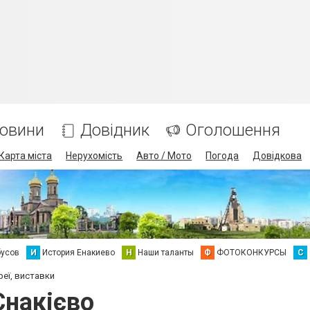
овини
Довідник
Оголошення
Карта міста
Нерухомість
Авто / Мото
Погода
Довідкова
бусов
И
История Енакиево
Н
Наши таланты
Ф
ФОТОКОНКУРСЫ
С
реї, виставки
Єнакієво