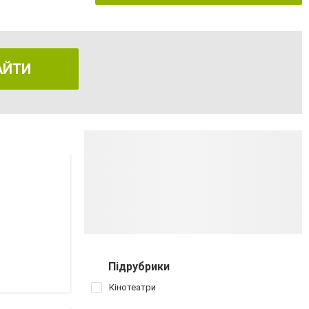
АЙТИ
Підрубрики
Кінотеатри