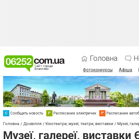
Головна
Н
Фотоконкурсы
Афіша
С
Сообщить новость
Р
Расписание электричек
Р
Расписание авто
Головна
Дозвілля
Кінотеатри, музеї, театри, виставки
Музеї, гале
Музеї, галереї, виставки 