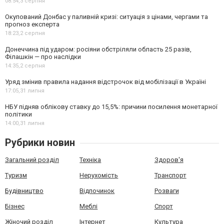
08:54,
3 серпня
Окупований Донбас у паливній кризі: ситуація з цінами, чергами та
прогноз експерта
18:23,
2 серпня
Донеччина під ударом: росіяни обстріляли область 25 разів,
Філашкін — про наслідки
14:35,
2 серпня
Уряд змінив правила надання відстрочок від мобілізації в Україні
17:05,
31 липня
НБУ підняв облікову ставку до 15,5%: причини посилення монетарної
політики
14:00,
31 липня
Рубрики новин
Загальний розділ
Техніка
Здоров'я
Туризм
Нерухомість
Транспорт
Будівництво
Відпочинок
Розваги
Бізнес
Меблі
Спорт
Жіночий розділ
Інтернет
Культура