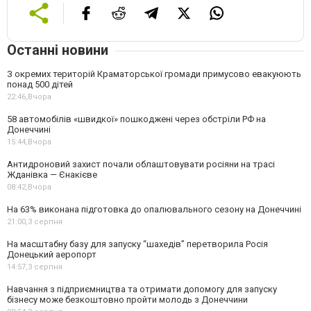
Останні новини
З окремих територій Краматорської громади примусово евакуюють
понад 500 дітей
22:46,
Вчора
58 автомобілів «швидкої» пошкоджені через обстріли РФ на
Донеччині
15:44,
Вчора
Антидроновий захист почали облаштовувати росіяни на трасі
Жданівка — Єнакієве
08:42,
Вчора
На 63% виконана підготовка до опалювального сезону на Донеччині
21:00,
3 серпня
На масштабну базу для запуску “шахедів” перетворила Росія
Донецький аеропорт
14:57,
3 серпня
Навчання з підприємництва та отримати допомогу для запуску
бізнесу може безкоштовно пройти молодь з Донеччини