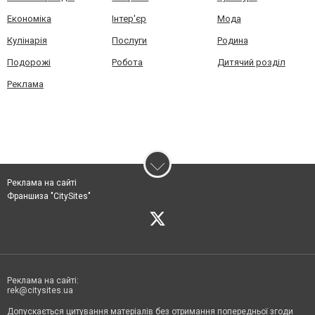
Економіка
Інтер'єр
Мода
Кулінарія
Послуги
Родина
Подорожі
Робота
Дитячий розділ
Реклама
Реклама на сайті
Франшиза "CitySites"
Реклама на сайті:
rek@citysites.ua
Допускається цитування матеріалів без отримання попередньої згоди