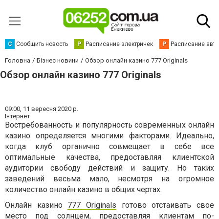
С
Сообщить новость
Р
Расписание электричек
Р
Расписание авт
Головна
Бізнес новини
Обзор онлайн казино 777 Originals
Обзор онлайн казино 777 Originals
09:00,
11 вересня 2020 р.
Інтернет
Востребованность и популярность современных онлайн
казино определяется многими факторами. Идеально,
когда клуб органично совмещает в себе все
оптимальные качества, предоставляя клиентской
аудитории свободу действий и защиту. Но таких
заведений весьма мало, несмотря на огромное
количество онлайн казино в общих чертах.
Онлайн казино
777 Originals
готово отстаивать свое
место под солнцем, предоставляя клиентам по-