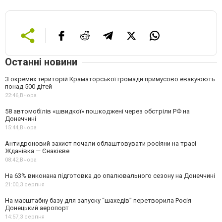
Останні новини
З окремих територій Краматорської громади примусово евакуюють
понад 500 дітей
22:46,
Вчора
58 автомобілів «швидкої» пошкоджені через обстріли РФ на
Донеччині
15:44,
Вчора
Антидроновий захист почали облаштовувати росіяни на трасі
Жданівка — Єнакієве
08:42,
Вчора
На 63% виконана підготовка до опалювального сезону на Донеччині
21:00,
3 серпня
На масштабну базу для запуску “шахедів” перетворила Росія
Донецький аеропорт
14:57,
3 серпня