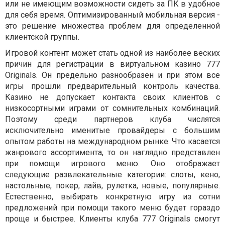
или не имеющим возможности сидеть за ПК в удобное
для себя время. Оптимизированный мобильная версия -
это решение множества проблем для определенной
клиентской группы.
Игровой контент может стать одной из наиболее веских
причин для регистрации в виртуальном казино 777
Originals. Он предельно разнообразен и при этом все
игры прошли предварительный контроль качества.
Казино не допускает контакта своих клиентов с
низкосортными играми от сомнительных комбинаций.
Поэтому среди партнеров клуба числятся
исключительно именитые провайдеры с большим
опытом работы на международном рынке. Что касается
жанрового ассортимента, то он наглядно представлен
при помощи игрового меню. Оно отображает
следующие развлекательные категории: слоты, кено,
настольные, покер, лайв, рулетка, новые, популярные.
Естественно, выбирать конкретную игру из сотни
предложений при помощи такого меню будет гораздо
проще и быстрее. Клиенты клуба 777 Originals смогут