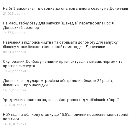
На 63% виконана підготовка до опалювального сезону на Донеччині
21:00,
3 серпня
На масштабну базу для запуску “шахедів” перетворила Росія
Донецький аеропорт
14:57,
3 серпня
Навчання з підприємництва та отримати допомогу для запуску
бізнесу може безкоштовно пройти молодь з Донеччини
08:54,
3 серпня
Окупований Донбас у паливній кризі: ситуація з цінами, чергами та
прогноз експерта
18:23,
2 серпня
Донеччина під ударом: росіяни обстріляли область 25 разів,
Філашкін — про наслідки
14:35,
2 серпня
Уряд змінив правила надання відстрочок від мобілізації в Україні
17:05,
31 липня
НБУ підняв облікову ставку до 15,5%: причини посилення монетарної
політики
14:00,
31 липня