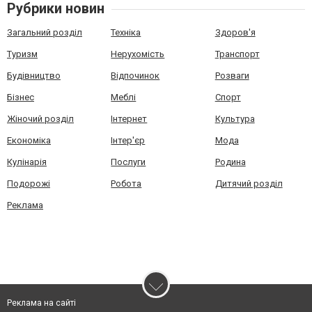
Рубрики новин
Загальний розділ
Техніка
Здоров'я
Туризм
Нерухомість
Транспорт
Будівництво
Відпочинок
Розваги
Бізнес
Меблі
Спорт
Жіночий розділ
Інтернет
Культура
Економіка
Інтер'єр
Мода
Кулінарія
Послуги
Родина
Подорожі
Робота
Дитячий розділ
Реклама
Реклама на сайті