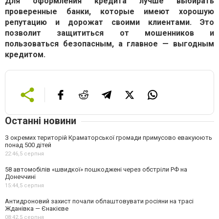
Для оформления кредита лучше выбирать
проверенные банки, которые имеют хорошую
репутацию и дорожат своими клиентами. Это
позволит защититься от мошенников и
пользоваться безопасным, а главное — выгодным
кредитом.
Останні новини
З окремих територій Краматорської громади примусово евакуюють
понад 500 дітей
22:46,
5 серпня
58 автомобілів «швидкої» пошкоджені через обстріли РФ на
Донеччині
15:44,
5 серпня
Антидроновий захист почали облаштовувати росіяни на трасі
Жданівка — Єнакієве
08:42,
5 серпня