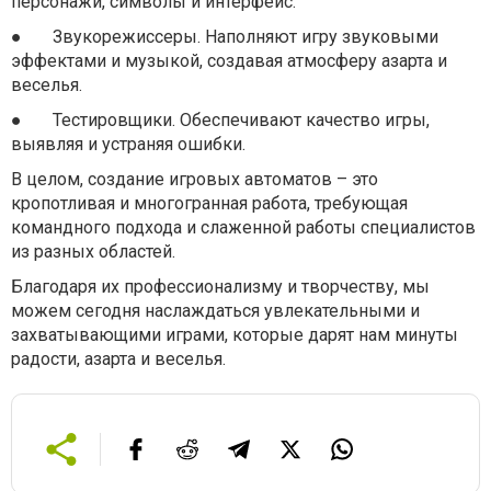
персонажи, символы и интерфейс.
●
Звукорежиссеры. Наполняют игру звуковыми
эффектами и музыкой, создавая атмосферу азарта и
веселья.
●
Тестировщики. Обеспечивают качество игры,
выявляя и устраняя ошибки.
В целом, создание игровых автоматов – это
кропотливая и многогранная работа, требующая
командного подхода и слаженной работы специалистов
из разных областей.
Благодаря их профессионализму и творчеству, мы
можем сегодня наслаждаться увлекательными и
захватывающими играми, которые дарят нам минуты
радости, азарта и веселья.