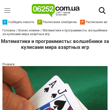
С
Сообщить новость
Р
Расписание электричек
Р
Расписание авт
Головна
Бізнес новини
Математики и программисты: волшебники
за кулисами мира азартных игр
Математики и программисты: волшебники за
кулисами мира азартных игр
Розваги