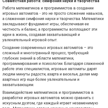
Совместная работа: симфония науки и творчества
Работа математиков и программистов в создании
игровых автоматов - это не просто сложение навыков,
а слаженная симфония науки и творчества. Математики
закладывают фундамент игры, обеспечивая ее
честность и баланс, а программисты воплощают эти
идеи в жизнь, создавая захватывающий и
увлекательный игровой опыт.
Создание современных игровых автоматов – это
сложный и многогранный процесс, требующий
глубоких знаний в области математики,
программирования и психологии. Благодаря слаженной
работе этих специалистов, игровые автоматы дарят
людям минуты радости, азарта и веселья, делая мир
азартных игр еще более увлекательным и
захватывающим.
Взаимодействие математиков и программистов в
разработке игровых автоматов можно сравнить с
искусным дуэтом, где каждый играет незаменимую