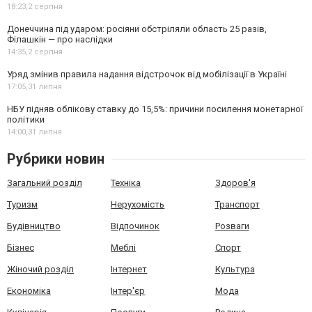
18:23,
2 серпня
Донеччина під ударом: росіяни обстріляли область 25 разів,
Філашкін — про наслідки
14:35,
2 серпня
Уряд змінив правила надання відстрочок від мобілізації в Україні
17:05,
31 липня
НБУ підняв облікову ставку до 15,5%: причини посилення монетарної
політики
14:00,
31 липня
Рубрики новин
Загальний розділ
Техніка
Здоров'я
Туризм
Нерухомість
Транспорт
Будівництво
Відпочинок
Розваги
Бізнес
Меблі
Спорт
Жіночий розділ
Інтернет
Культура
Економіка
Інтер'єр
Мода