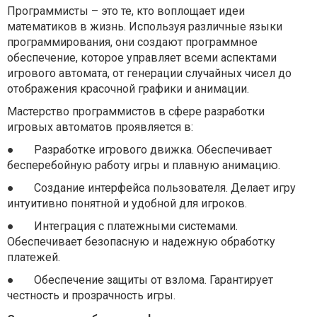
Программисты – это те, кто воплощает идеи
математиков в жизнь. Используя различные языки
программирования, они создают программное
обеспечение, которое управляет всеми аспектами
игрового автомата, от генерации случайных чисел до
отображения красочной графики и анимации.
Мастерство программистов в сфере разработки
игровых автоматов проявляется в:
●
Разработке игрового движка. Обеспечивает
бесперебойную работу игры и плавную анимацию.
●
Создание интерфейса пользователя. Делает игру
интуитивно понятной и удобной для игроков.
●
Интеграция с платежными системами.
Обеспечивает безопасную и надежную обработку
платежей.
●
Обеспечение защиты от взлома. Гарантирует
честность и прозрачность игры.