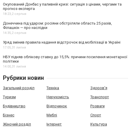
Окупований Донбас у паливній кризі: ситуація з цінами, чергами та
прогноз експерта
18:23,
2 серпня
Донеччина під ударом: росіяни обстріляли область 25 разів,
Філашкін — про наслідки
14:35,
2 серпня
Уряд змінив правила надання відстрочок від мобілізації в Україні
17:05,
31 липня
НБУ підняв облікову ставку до 15,5%: причини посилення монетарної
політики
14:00,
31 липня
Рубрики новин
Загальний розділ
Техніка
Здоров'я
Туризм
Нерухомість
Транспорт
Будівництво
Відпочинок
Розваги
Бізнес
Меблі
Спорт
Жіночий розділ
Інтернет
Культура