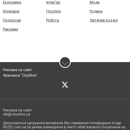
Економіка
Інтер'єр
Мода
Кулінарія
Послуги
Родина
Подорожі
Робота
Дитячий розділ
Реклама
Реклама на сайті
Франшиза "CitySites"
Реклама на сайті:
rek@citysites.ua
Допускається цитування матеріалів без отримання попередньої згоди
06252.com.ua за умови розміщення в тексті обов'язкового посилання на