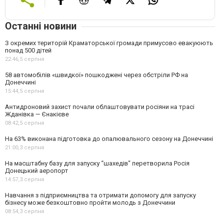
Останні новини
З окремих територій Краматорської громади примусово евакуюють
понад 500 дітей
22:46,
5 серпня
58 автомобілів «швидкої» пошкоджені через обстріли РФ на
Донеччині
15:44,
5 серпня
Антидроновий захист почали облаштовувати росіяни на трасі
Жданівка — Єнакієве
08:42,
5 серпня
На 63% виконана підготовка до опалювального сезону на Донеччині
21:00,
3 серпня
На масштабну базу для запуску “шахедів” перетворила Росія
Донецький аеропорт
14:57,
3 серпня
Навчання з підприємництва та отримати допомогу для запуску
бізнесу може безкоштовно пройти молодь з Донеччини
08:54,
3 серпня