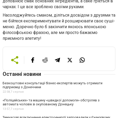
доповнює смак основних інгредієнтів, а саке гріється в
чарках. І це все зроблено своїми руками.
Насолоджуйтесь смаком, діліться досвідом з друзями та
не бійтеся експериментувати й розширювати своє суші-
меню. Доречно було б закінчити якоюсь японською
філософською фразою, але ми просто бажаємо
приємного апетиту!
Останні новини
Безкоштовні консультації бізнес-експертів можуть отримати
підприємці з Донеччини
22:58,
7 серпня
«Поліцейських» та машину «швидкої допомоги» обстріляв з
автомата чоловік в окупованому Донецьку
13:57,
7 серпня
Тимчасові відключення електроенергії запровадили у Єнакієвому