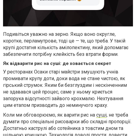
Подивіться уважно на зерно. Якщо воно округле,
коротке, перламутрове, тоді це — те, що треба. У такій
крупі достатня кількість амілопектину, який допомагає
забезпечити потрібну клейкість без втрати форми.
Як відварити рис на суші: де ховається секрет
У ресторанах Осаки старі майстри змушують учнів
промивати крупу доти, доки вода не стане чистою, як
гірський струмок. Яким би безглуздим і нескінченним
не здавався цей процес, саме у ньому криється
запорука відсутності зайвого крохмалю. Нехтування
цим етапом призводить до неминучого краху.
Коли ми обговорюємо, як варити рис на
суші
, не треба
думати про спеціальні рисоварки або складні пропорції.
Достатньо каструлі або сотейника з товстим дном та
щільною кришкою. Технологія доволі проста: довести