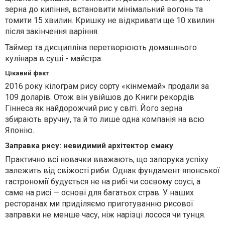
зерна до кипіння, встановити мінімальний вогонь та
томити 15 хвилин. Кришку не відкривати ще 10 хвилин
після закінчення варіння.
Таймер та дисципліна перетворюють домашнього
кулінара в суші - майстра.
Цікавий факт
2016 року кілограм рису сорту «кінмемай» продали за
109 доларів. Отож він увійшов до Книги рекордів
Гіннеса як найдорожчий рис у світі. Його зерна
збирають вручну, та й то лише одна компанія на всю
Японію.
Заправка рису: невидимий архітектор смаку
Практично всі новачки вважають, що запорука успіху
залежить від свіжості риби. Однак фундамент японської
гастрономії будується не на рибі чи соєвому соусі, а
саме на рисі — основі для багатьох страв. У наших
ресторанах ми приділяємо приготуванню рисової
заправки не менше часу, ніж нарізці лосося чи тунця.