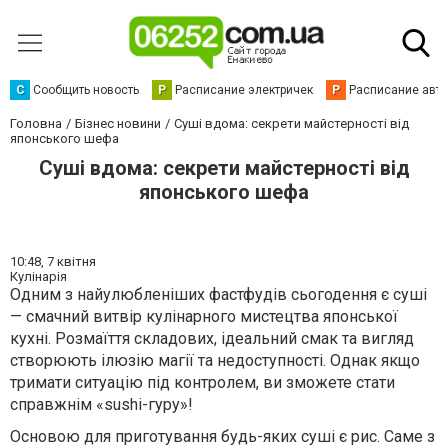
С
Сообщить новость
Р
Расписание электричек
Р
Расписание авт
Головна
Бізнес новини
Суші вдома: секрети майстерності від
японського шефа
Суші вдома: секрети майстерності від
японського шефа
10:48,
7 квітня
Кулінарія
Одним з найулюбленіших фастфудів сьогодення є суші
— смачний витвір кулінарного мистецтва японської
кухні. Розмаїття складових, ідеальний смак та вигляд
створюють ілюзію магії та недоступності. Однак якщо
тримати ситуацію під контролем, ви зможете стати
справжнім «sushi-гуру»!
Основою для приготування будь-яких суші є рис. Саме з