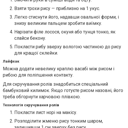
Взяти трохи рису — приблизно на 1 укус.
Легко стиснути його, надавши овальної форми, і
знизу великим пальцем зробити виїмку.
Нарізати філе лосося, окуня або тунця тонко, як
слайси бекону.
Покласти рибу зверху вологою частиною до рису
для кращої склейки.
Лайфхак
Можна додати невелику краплю васабі між рисом і
рибою для поліпшення контакту.
Для скручування ролів знадобиться спеціальний
бамбуковий килимок. Якщо готуєте рисом назовні, його
треба обгорнути харчовою плівкою.
Технологія скручування ролів
Покласти лист норі на макісу.
Розподілити жменю рису тонким шаром,
залишивши 1 см зверху без рису.