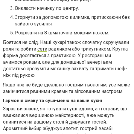
Викласти начинку по центру.
Згорнути за допомогою килимка, притискаючи без
зайвого зусилля.
Розрізати на 8 шматочків мокрим ножем.
Боятися не слід. Наші кухарі також спочатку скручували
роли та робити
сети
равликом або трикутником. Кругла
форма досягається з практикою. У ресторані ми
вчимося роками, але для домашньої вечері вам
достатньо зрозуміти механіку захвату та тримати шеф-
ніж під рукою.
Якщо ніж не буде ідеально гострим і вологим, усе може
закінчитися рваними краями та зіпсованим настроєм.
Гармонія смаку та суші-меню на вашій кухні
Зараз ви знаєте, як готувати суші вдома, а ті страви, що
вважалися вершиною майстерності, вже можуть
опинитися на вашому столі й дивувати гостей.
Ароматний імбир збуджує апетит, гострий васабі