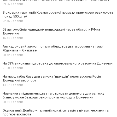
09:55,
7 серпня
З окремих територій Краматорської громади примусово евакуюють
понад 500 дітей
22:46,
5 серпня
58 автомобілів «швидкої» пошкоджені через обстріли РФ на
Донеччині
15:44,
5 серпня
Антидроновий захист почали облаштовувати росіяни на трасі
Жданівка — Єнакієве
08:42,
5 серпня
На 63% виконана підготовка до опалювального сезону на Донеччині
21:00,
3 серпня
На масштабну базу для запуску “шахедів” перетворила Росія
Донецький аеропорт
14:57,
3 серпня
Навчання з підприємництва та отримати допомогу для запуску
бізнесу може безкоштовно пройти молодь з Донеччини
08:54,
3 серпня
Окупований Донбас у паливній кризі: ситуація з цінами, чергами та
прогноз експерта