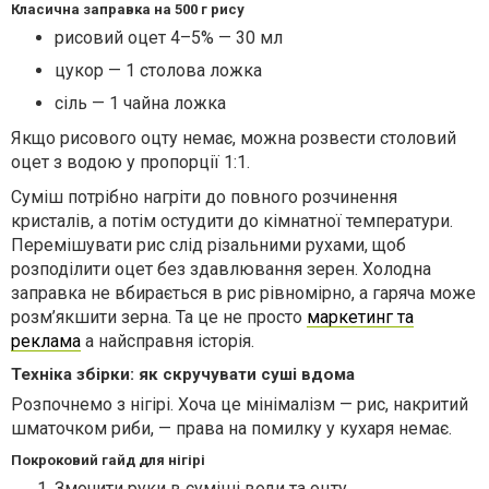
Класична заправка на 500 г рису
рисовий оцет 4–5% — 30 мл
цукор — 1 столова ложка
сіль — 1 чайна ложка
Якщо рисового оцту немає, можна розвести столовий
оцет з водою у пропорції 1:1.
Суміш потрібно нагріти до повного розчинення
кристалів, а потім остудити до кімнатної температури.
Перемішувати рис слід різальними рухами, щоб
розподілити оцет без здавлювання зерен. Холодна
заправка не вбирається в рис рівномірно, а гаряча може
розм’якшити зерна. Та це не просто
маркетинг та
реклама
а найсправня історія.
Техніка збірки: як скручувати суші вдома
Розпочнемо з нігірі. Хоча це мінімалізм — рис, накритий
шматочком риби, — права на помилку у кухаря немає.
Покроковий гайд для нігірі
Змочити руки в суміші води та оцту.