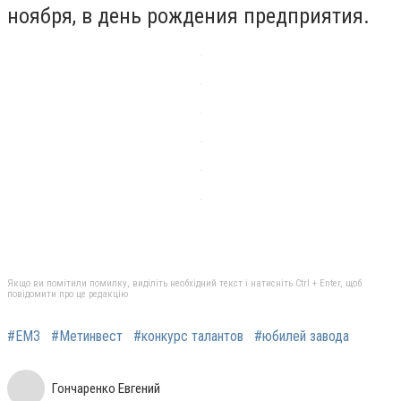
ноября, в день рождения предприятия.
Якщо ви помітили помилку, виділіть необхідний текст і натисніть Ctrl + Enter, щоб
повідомити про це редакцію
#ЕМЗ
#Метинвест
#конкурс талантов
#юбилей завода
Гончаренко Евгений