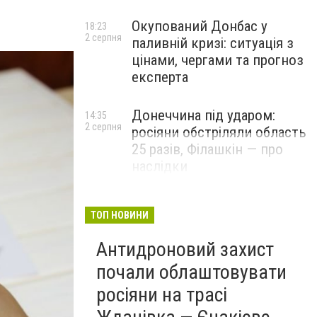
Окупований Донбас у
18:23
2 серпня
паливній кризі: ситуація з
цінами, чергами та прогноз
експерта
Донеччина під ударом:
14:35
2 серпня
росіяни обстріляли область
25 разів, Філашкін — про
наслідки
ТОП НОВИНИ
Антидроновий захист
почали облаштовувати
росіяни на трасі