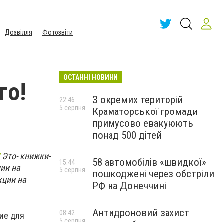
Дозвілля
Фотозвіти
ОСТАННІ НОВИНИ
го!
З окремих територій
22:46
5 серпня
Краматорської громади
примусово евакуюють
понад 500 дітей
!
Это- книжки-
58 автомобілів «швидкої»
15:44
ии на
5 серпня
пошкоджені через обстріли
кции на
РФ на Донеччині
Антидроновий захист
08:42
ие для
5 серпня