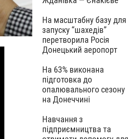
Жданівка — Єнакієве
На масштабну базу для
запуску “шахедів”
перетворила Росія
Донецький аеропорт
На 63% виконана
підготовка до
опалювального сезону
на Донеччині
Навчання з
підприємництва та