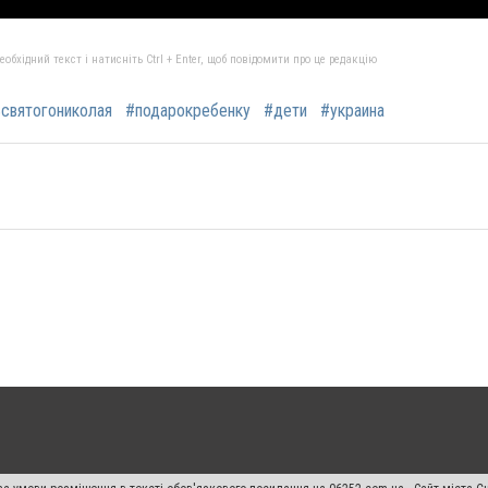
бхідний текст і натисніть Ctrl + Enter, щоб повідомити про це редакцію
святогониколая
#подарокребенку
#дети
#украина