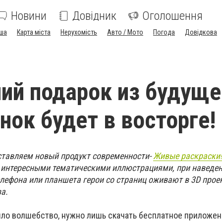
Новини
Довідник
Оголошення
ша
Карта міста
Нерухомість
Авто / Мото
Погода
Довідкова
ий подарок из будуще
нок будет в восторге!
тавляем новый продукт современности-
Живые раскраски
 интересными тематическими иллюстрациями, при наведен
лефона или планшета герои со страниц оживают в 3D прое
а.
шло волшебство, нужно лишь скачать бесплатное приложен