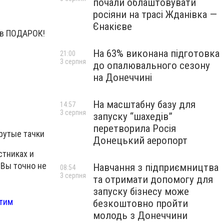
почали облаштовувати
росіяни на трасі Жданівка —
Єнакієве
е в ПОДАРОК!
На 63% виконана підготовка
21:00
3 серпня
до опалювального сезону
на Донеччині
На масштабну базу для
14:57
3 серпня
запуску “шахедів”
перетворила Росія
Крутые тачки
Донецький аеропорт
стниках и
 Вы точно не
Навчання з підприємництва
08:54
3 серпня
та отримати допомогу для
запуску бізнесу може
этим
безкоштовно пройти
молодь з Донеччини