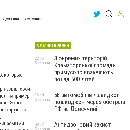
Дозвілля
Фотозвіти
ОСТАННІ НОВИНИ
З окремих територій
22:46
5 серпня
Краматорської громади
примусово евакуюють
в, которые
понад 500 дітей
а
р назвал свой
58 автомобілів «швидкої»
ысл, например
15:44
5 серпня
пошкоджені через обстріли
ире. Этого
РФ на Донеччині
, которую он
,
оминаемыми.
Антидроновий захист
08:42
5 серпня