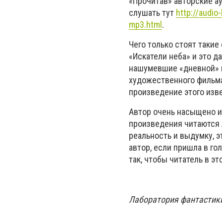
«Прочитав» авторские а
слушать тут
http://audio
mp3.html
.
Чего только стоят такие
«Искатели неба» и это д
нашумевшие «дневной» и
художественного фильма,
произведение этого изве
Автор очень насыщено и
произведения читаются л
реальность и выдумку, 
автор, если пришла в го
так, чтобы читатель в эт
Лаборатория фантастики