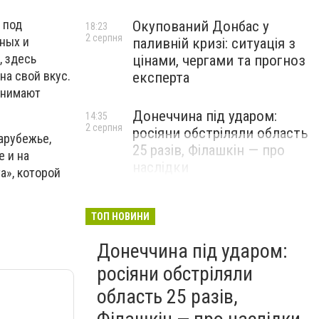
 под
Окупований Донбас у
18:23
2 серпня
ных и
паливній кризі: ситуація з
, здесь
цінами, чергами та прогноз
на свой вкус.
експерта
анимают
Донеччина під ударом:
14:35
2 серпня
росіяни обстріляли область
арубежье,
25 разів, Філашкін — про
е и на
наслідки
а», которой
ТОП НОВИНИ
Донеччина під ударом:
росіяни обстріляли
область 25 разів,