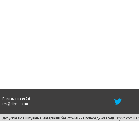
Реклама на сайті:
rek@citysites.ua
Допускається цитування матеріалів без отримання попередньої згоди 06252.com.ua з
пошукових систем гіперпосилання на цитовані статті не нижче другого абзацу в тек
Матеріали з плашками "Новини компаній", "Промо", "Партнерський матеріал", "Партнер