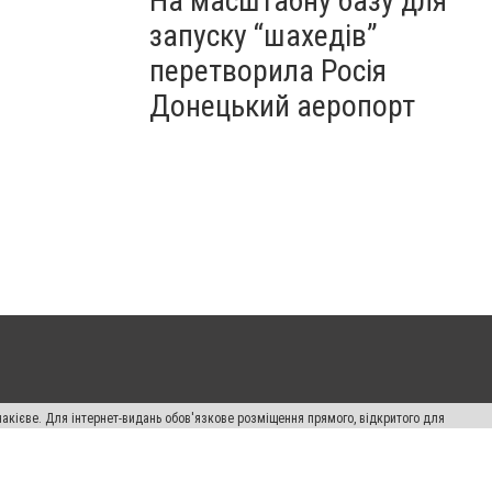
На масштабну базу для
запуску “шахедів”
перетворила Росія
Донецький аеропорт
накієве. Для інтернет-видань обов'язкове розміщення прямого, відкритого для
лама" публікуються на правах реклами.