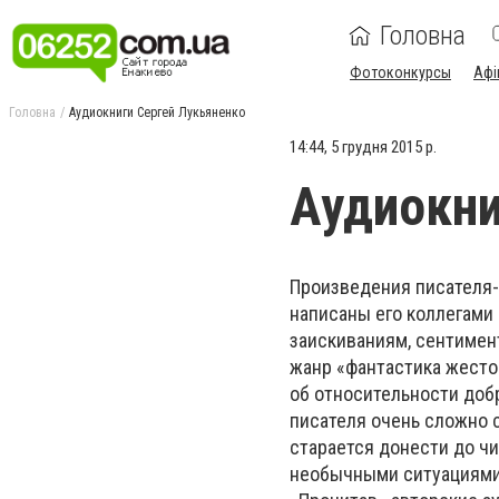
Головна
Фотоконкурсы
Афі
Головна
Аудиокниги Сергей Лукьяненко
14:44, 5 грудня 2015 р.
Аудиокни
Произведения писателя-
написаны его коллегами 
заискиваниям, сентимент
жанр «фантастика жесто
об относительности добр
писателя очень сложно с
старается донести до ч
необычными ситуациями,