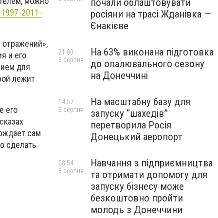
телем, можно
почали облаштовувати
g-1997-2011-
росіяни на трасі Жданівка —
Єнакієве
т отражений»,
На 63% виконана підготовка
21:00
я и его
3 серпня
до опалювального сезону
рием для
на Донеччині
рой лежит
На масштабну базу для
14:57
е его
3 серпня
запуску “шахедів”
сказах
перетворила Росія
ерждает сам
Донецький аеропорт
то сделать
Навчання з підприємництва
08:54
3 серпня
та отримати допомогу для
запуску бізнесу може
безкоштовно пройти
молодь з Донеччини