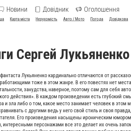
Новини
Довідник
Оголошення
ша
Карта міста
Нерухомість
Авто / Мото
Погода
Довідкова
ги Сергей Лукьяненко
фантаста Лукьяненко кардинально отличаются от рассказо
работающими тоже в этом жанре. В его повестях нет мест
альности, занудства, наверное, поэтому сам для себя авто
кого действия». В каждом произведении есть глубокий см
а и зла либо о том, какое место занимает человек в этом м
равнивать с другими ведь у него свой стиль и своя правда
итателя. Его произведения насыщены ироническим юмором
 интересными персонажами все это делает их очень зап