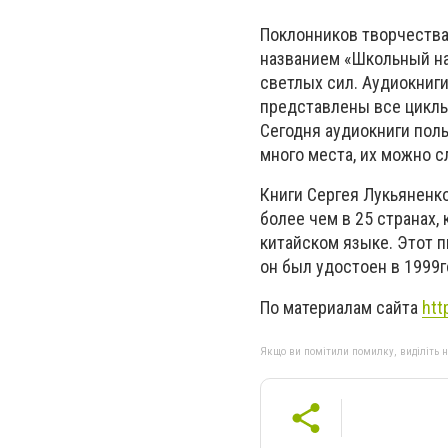
Поклонников творчества
названием «Школьный на
светлых сил. Аудиокниги
представлены все циклы 
Сегодня аудиокниги пол
много места, их можно сл
Книги Сергея Лукьяненко
более чем в 25 странах,
китайском языке. Этот 
он был удостоен в 1999г
По материалам сайта
htt
Якщо ви помітили помилку, виділіть нео