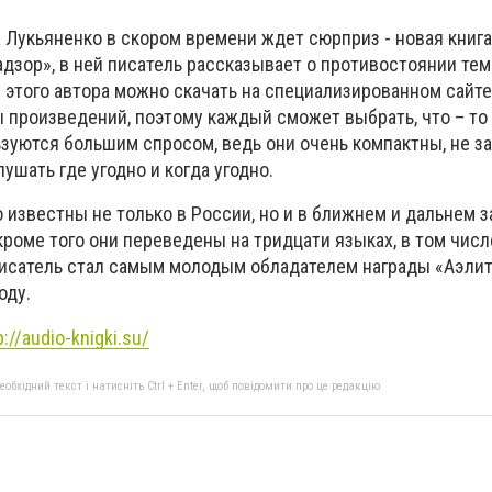
 Лукьяненко в скором времени ждет сюрприз - новая книга
дзор», в ней писатель рассказывает о противостоянии тем
 этого автора можно скачать на специализированном сайте
произведений, поэтому каждый сможет выбрать, что – то 
ьзуются большим спросом, ведь они очень компактны, не з
ушать где угодно и когда угодно.
 известны не только в России, но и в ближнем и дальнем з
 кроме того они переведены на тридцати языках, в том числ
писатель стал самым молодым обладателем награды «Аэлит
оду.
p://audio-knigki.su/
бхідний текст і натисніть Ctrl + Enter, щоб повідомити про це редакцію