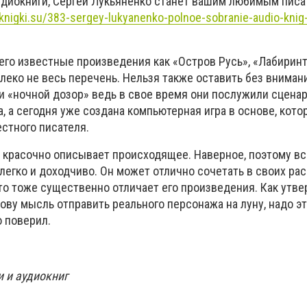
удиокниги, Сергей Лукьяненко станет вашим любимым писа
-knigki.su/383-sergey-lukyanenko-polnoe-sobranie-audio-kni
 его известные произведения как «Остров Русь», «Лабирин
алеко не весь перечень. Нельзя также оставить без внимани
 «ночной дозор» ведь в свое время они послужили сцена
 а сегодня уже создана компьютерная игра в основе, кото
стного писателя.
 красочно описывает происходящее. Наверное, поэтому вс
егко и доходчиво. Он может отлично сочетать в своих рас
это тоже существенно отличает его произведения. Как утв
лову мысль отправить реального персонажа на луну, надо э
о поверил.
 и аудиокниг