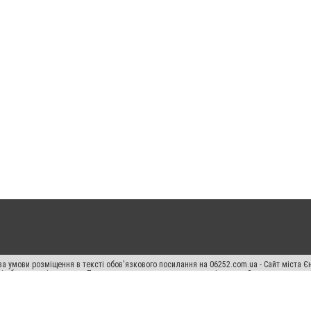
а умови розміщення в тексті обов'язкового посилання на 06252.com.ua - Сайт міста Є
сті або в якості джерела. Порушення виняткових прав переслідується Законом.
ський спецпроєкт", "Політичні новини", "Пресреліз", "PR", "Офіційно", "Політична рек