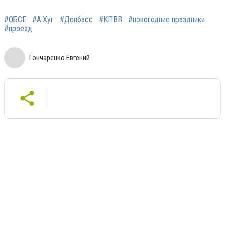
#ОБСЕ
#А.Хуг
#Донбасс
#КПВВ
#новогодние праздники
#проезд
Гончаренко Евгений