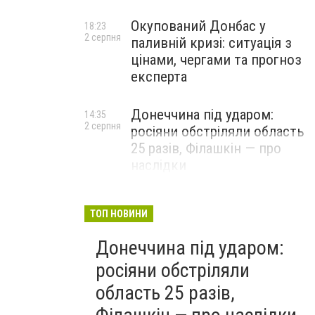
Окупований Донбас у
18:23
2 серпня
паливній кризі: ситуація з
цінами, чергами та прогноз
експерта
Донеччина під ударом:
14:35
2 серпня
росіяни обстріляли область
25 разів, Філашкін — про
наслідки
ТОП НОВИНИ
Донеччина під ударом:
росіяни обстріляли
область 25 разів,