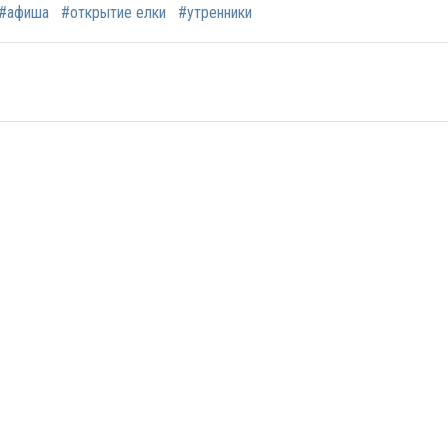
#афиша
#открытие елки
#утренники