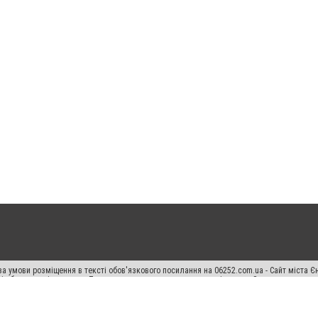
а умови розміщення в тексті обов'язкового посилання на 06252.com.ua - Сайт міста Є
сті або в якості джерела. Порушення виняткових прав переслідується Законом.
ський спецпроєкт", "Політичні новини", "Пресреліз", "PR", "Офіційно", "Політична рек