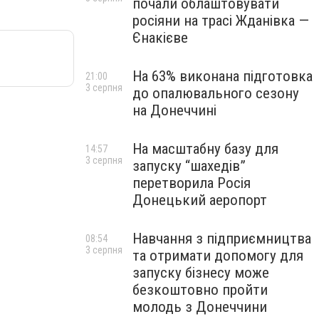
почали облаштовувати
росіяни на трасі Жданівка —
Єнакієве
На 63% виконана підготовка
21:00
3 серпня
до опалювального сезону
на Донеччині
На масштабну базу для
14:57
3 серпня
запуску “шахедів”
перетворила Росія
Донецький аеропорт
Навчання з підприємництва
08:54
3 серпня
та отримати допомогу для
запуску бізнесу може
безкоштовно пройти
молодь з Донеччини