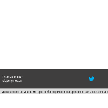
Реклама на сайті:
rek@citysites.ua
Допускається цитування матеріалів без отримання попередньої згоди 06252.com.ua з
пошукових систем гіперпосилання на цитовані статті не нижче другого абзацу в тек
Матеріали з плашками "Новини компаній", "Промо", "Партнерський матеріал", "Партнер