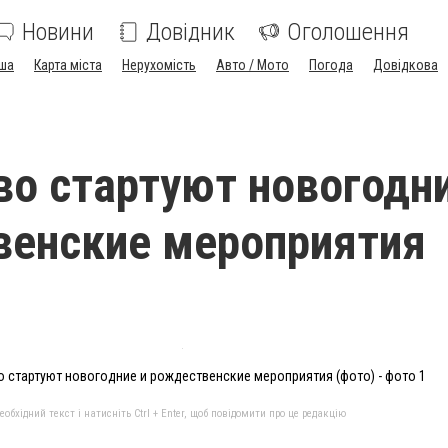
Новини
Довідник
Оголошення
ша
Карта міста
Нерухомість
Авто / Мото
Погода
Довідкова
во стартуют новогодни
венские мероприятия
о стартуют новогодние и рождественские мероприятия (фото) - фото 1
бхідний текст і натисніть Ctrl + Enter, щоб повідомити про це редакцію