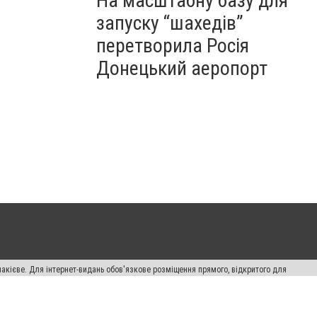
На масштабну базу для
запуску “шахедів”
перетворила Росія
Донецький аеропорт
накієве. Для інтернет-видань обов'язкове розміщення прямого, відкритого для
лама" публікуються на правах реклами.