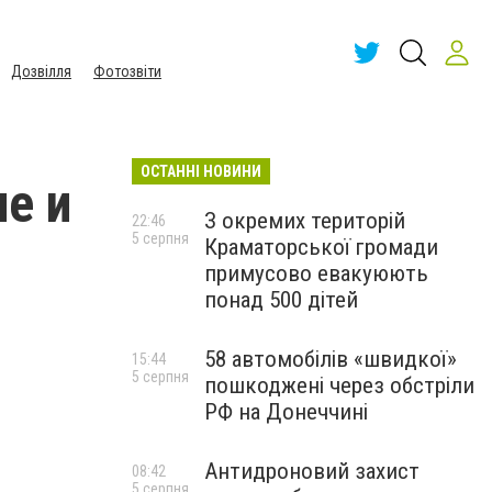
Дозвілля
Фотозвіти
ОСТАННІ НОВИНИ
е и
З окремих територій
22:46
5 серпня
Краматорської громади
примусово евакуюють
понад 500 дітей
58 автомобілів «швидкої»
15:44
5 серпня
пошкоджені через обстріли
РФ на Донеччині
Антидроновий захист
08:42
5 серпня