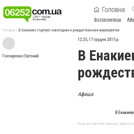
Головна
Фотоконкурсы
Афі
Головна
В Енакиево стартуют новогодние и рождественские мероприятия
12:25, 17 грудня 2015 р.
В Енакие
Гончаренко Евгений
рождест
Афиша
В Енакиев
Якщо ви помітили помилку, виділіть нео