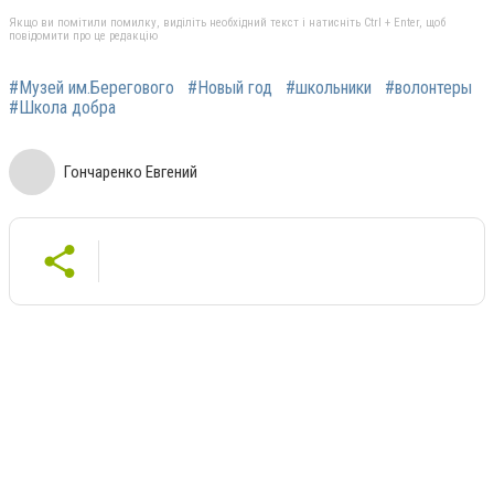
Якщо ви помітили помилку, виділіть необхідний текст і натисніть Ctrl + Enter, щоб
повідомити про це редакцію
#Музей им.Берегового
#Новый год
#школьники
#волонтеры
#Школа добра
Гончаренко Евгений