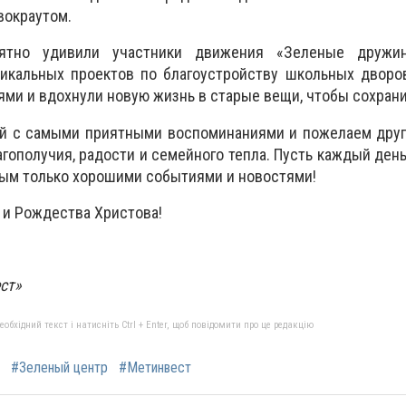
вокраутом.
ятно удивили участники движения «Зеленые дружин
никальных проектов по благоустройству школьных дворо
ми и вдохнули новую жизнь в старые вещи, чтобы сохрани
-й с самыми приятными воспоминаниями и пожелаем друг
агополучия, радости и семейного тепла. Пусть каждый ден
ым только хорошими событиями и новостями!
 и Рождества Христова!
ст»
бхідний текст і натисніть Ctrl + Enter, щоб повідомити про це редакцію
#Зеленый центр
#Метинвест