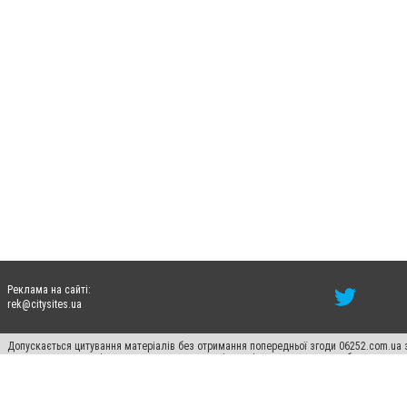
Реклама на сайті:
rek@citysites.ua
Допускається цитування матеріалів без отримання попередньої згоди 06252.com.ua з
пошукових систем гіперпосилання на цитовані статті не нижче другого абзацу в тек
Матеріали з плашками "Новини компаній", "Промо", "Партнерський матеріал", "Партнер