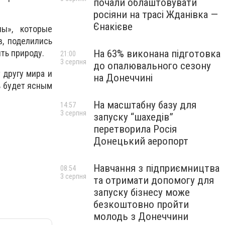
почали облаштовувати
росіяни на трасі Жданівка —
Єнакієве
ы», которые
в, поделились
На 63% виконана підготовка
ть природу.
21:00
3 серпня
до опалювального сезону
 другу мира и
на Донеччині
ь будет ясным
На масштабну базу для
14:57
3 серпня
запуску “шахедів”
перетворила Росія
Донецький аеропорт
Навчання з підприємництва
08:54
3 серпня
та отримати допомогу для
запуску бізнесу може
безкоштовно пройти
молодь з Донеччини