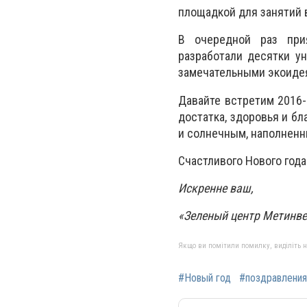
площадкой для занятий 
В очередной раз при
разработали десятки у
замечательными экоидея
Давайте встретим 2016
достатка, здоровья и бл
и солнечным, наполненн
Счастливого Нового года
Искренне ваш,
«Зеленый центр Метинве
Якщо ви помітили помилку, виділіть нео
#Новый год
#поздравления