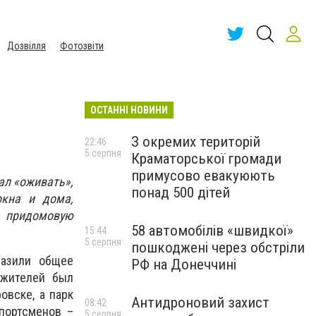
Дозвілля
Фотозвіти
ОСТАННІ НОВИНИ
З окремих територій
22:46
5 серпня
Краматорської громади
примусово евакуюють
ал «оживать»,
понад 500 дітей
окна и дома,
 придомовую
58 автомобілів «швидкої»
15:44
5 серпня
пошкоджені через обстріли
разили общее
РФ на Донеччині
 жителей был
овске, а парк
Антидроновий захист
08:42
портсменов –
5 серпня