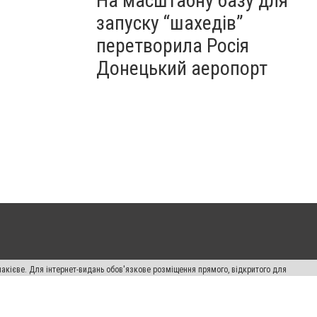
На масштабну базу для
запуску “шахедів”
перетворила Росія
Донецький аеропорт
накієве. Для інтернет-видань обов'язкове розміщення прямого, відкритого для
лама" публікуються на правах реклами.