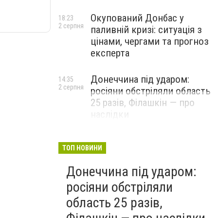
Окупований Донбас у
18:23
2 серпня
паливній кризі: ситуація з
цінами, чергами та прогноз
експерта
Донеччина під ударом:
14:35
2 серпня
росіяни обстріляли область
25 разів, Філашкін — про
наслідки
ТОП НОВИНИ
Донеччина під ударом:
росіяни обстріляли
область 25 разів,