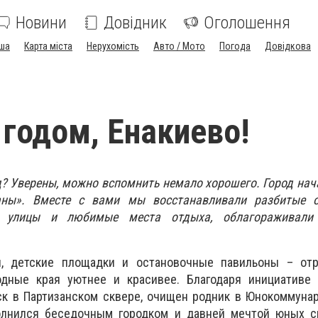
Новини
Довідник
Оголошення
ша
Карта міста
Нерухомість
Авто / Мото
Погода
Довідкова
годом, Енакиево!
? Уверены, можно вспомнить немало хорошего. Город нач
аны». Вместе с вами мы восстанавливали разбитые 
 улицы и любимые места отдыха, облагораживали
, детские площадки и остановочные павильоны – от
одные края уютнее и красивее. Благодаря инициативе
к в Партизанском сквере, очищен родник в Юнокоммунар
олнился беседочным городком и давней мечтой юных с