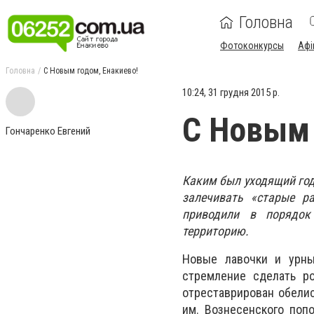
Головна
Фотоконкурсы
Афі
Головна
С Новым годом, Енакиево!
10:24, 31 грудня 2015 р.
С Новым 
Гончаренко Евгений
Каким был уходящий год
залечивать «старые р
приводили в порядок
территорию.
Новые лавочки и урны
стремление сделать р
отреставрирован обелис
им. Вознесенского поп