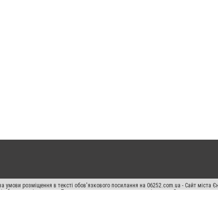
а умови розміщення в тексті обов'язкового посилання на 06252.com.ua - Сайт міста Є
сті або в якості джерела. Порушення виняткових прав переслідується Законом.
ський спецпроєкт", "Політичні новини", "Пресреліз", "PR", "Офіційно", "Політична рек