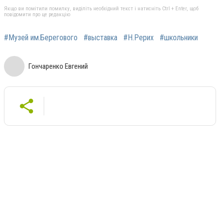
Якщо ви помітили помилку, виділіть необхідний текст і натисніть Ctrl + Enter, щоб
повідомити про це редакцію
#Музей им.Берегового
#выставка
#Н.Рерих
#школьники
Гончаренко Евгений