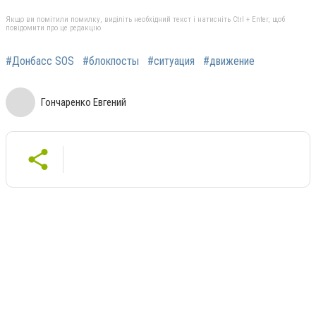
Якщо ви помітили помилку, виділіть необхідний текст і натисніть Ctrl + Enter, щоб
повідомити про це редакцію
#Донбасс SOS
#блокпосты
#ситуация
#движение
Гончаренко Евгений