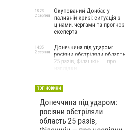
Окупований Донбас у
18:23
2 серпня
паливній кризі: ситуація з
цінами, чергами та прогноз
експерта
Донеччина під ударом:
14:35
2 серпня
росіяни обстріляли область
25 разів, Філашкін — про
наслідки
ТОП НОВИНИ
Донеччина під ударом:
росіяни обстріляли
область 25 разів,