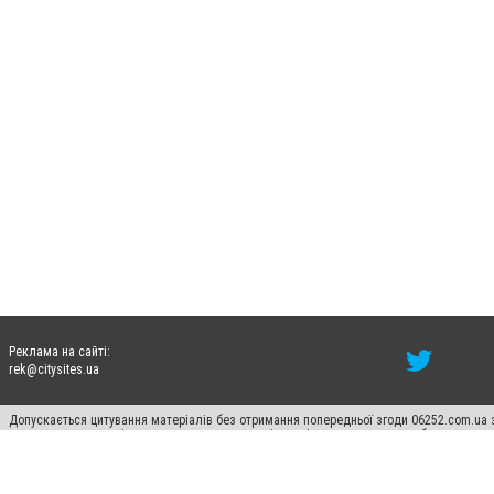
Реклама на сайті:
rek@citysites.ua
Допускається цитування матеріалів без отримання попередньої згоди 06252.com.ua з
пошукових систем гіперпосилання на цитовані статті не нижче другого абзацу в тек
Матеріали з плашками "Новини компаній", "Промо", "Партнерський матеріал", "Партнер