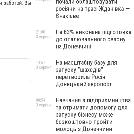
почали облаштовувати
и заботой. Вы
росіяни на трасі Жданівка —
Єнакієве
На 63% виконана підготовка
21:00
3 серпня
до опалювального сезону
на Донеччині
На масштабну базу для
14:57
3 серпня
запуску “шахедів”
перетворила Росія
Донецький аеропорт
Навчання з підприємництва
08:54
3 серпня
та отримати допомогу для
запуску бізнесу може
безкоштовно пройти
молодь з Донеччини