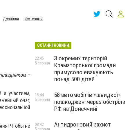
Дозвілля
Фотозвіти
ОСТАННІ НОВИНИ
З окремих територій
22:46
5 серпня
Краматорської громади
примусово евакуюють
 праздником –
понад 500 дітей
 и участием,
58 автомобілів «швидкої»
15:44
5 серпня
емейный очаг,
пошкоджені через обстріли
ессиональной
РФ на Донеччині
Антидроновий захист
08:42
ния! Чтобы не
5 серпня