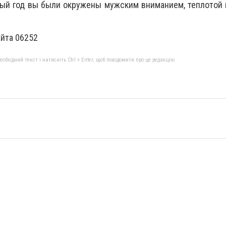
глый год вы были окружены мужским вниманием, теплотой 
айта 06252
бхідний текст і натисніть Ctrl + Enter, щоб повідомити про це редакцію