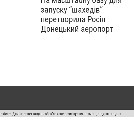
На масштабну базу для
запуску “шахедів”
перетворила Росія
Донецький аеропорт
накієве. Для інтернет-видань обов'язкове розміщення прямого, відкритого для
лама" публікуються на правах реклами.