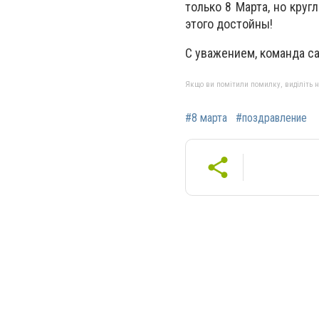
только 8 Марта, но кру
этого достойны!
С уважением, команда с
Якщо ви помітили помилку, виділіть нео
#8 марта
#поздравление