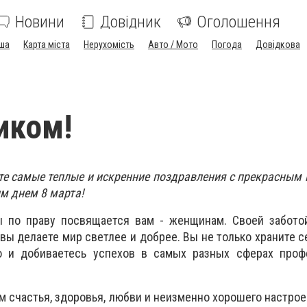
Новини
Довідник
Оголошення
ша
Карта міста
Нерухомість
Авто / Мото
Погода
Довідкова
иком!
е самые теплые и искренние поздравления с прекрасным
 днем 8 марта!
 по праву посвящается вам - женщинам. Своей заботой
вы делаете мир светлее и добрее. Вы не только храните с
о и добиваетесь успехов в самых разных сферах проф
м счастья, здоровья, любви и неизменно хорошего настрое