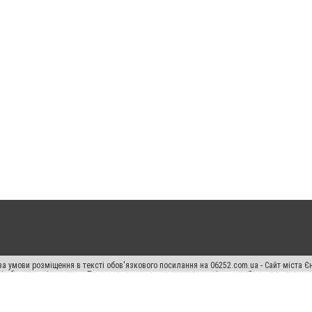
а умови розміщення в тексті обов'язкового посилання на 06252.com.ua - Сайт міста Є
сті або в якості джерела. Порушення виняткових прав переслідується Законом.
ський спецпроєкт", "Політичні новини", "Пресреліз", "PR", "Офіційно", "Політична рек