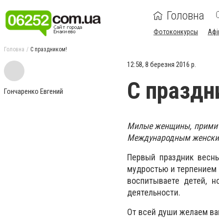
Головна
Фотоконкурсы
Афі
Головна
С праздником!
12:58, 8 березня 2016 р.
С праздн
Гончаренко Евгений
Милые женщины, примит
Международным женским
Первый праздник весны
мудростью и терпением 
воспитываете детей, н
деятельности.
От всей души желаем ва