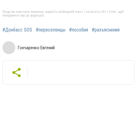
Якщо ви помітили помилку, виділіть необхідний текст і натисніть Ctrl + Enter, щоб
повідомити про це редакцію
#Донбасс SOS
#переселенцы
#пособия
#разъяснения
Гончаренко Евгений