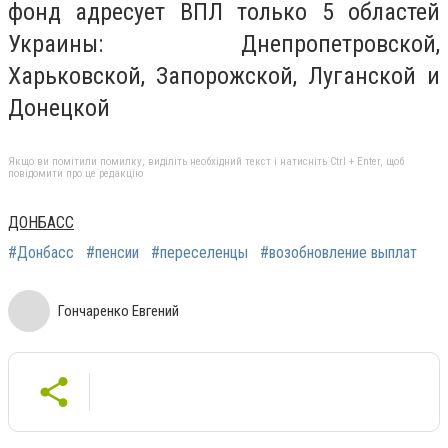
фонд адресует ВПЛ только 5 областей
Украины: Днепропетровской,
Харьковской, Запорожской, Луганской и
Донецкой
Якщо ви помітили помилку, виділіть необхідний текст і натисніть Ctrl + Enter, щоб
повідомити про це редакцію
ДОНБАСС
#Донбасс
#пенсии
#переселенцы
#возобновление выплат
Гончаренко Евгений