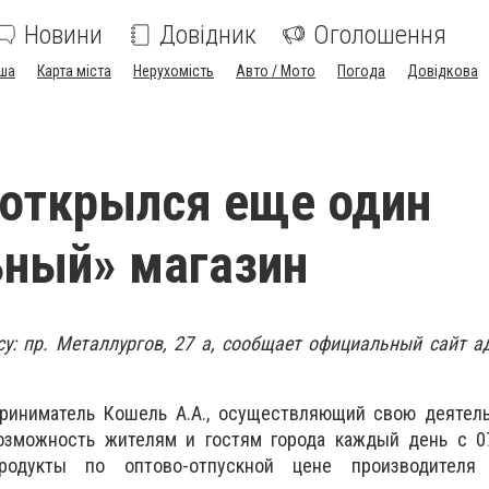
Новини
Довідник
Оголошення
ша
Карта міста
Нерухомість
Авто / Мото
Погода
Довідкова
 открылся еще один
ный» магазин
у: пр. Металлургов, 27 а, сообщает официальный сайт 
риниматель Кошель А.А., осуществляющий свою деятель
возможность жителям и гостям города каждый день с 07
родукты по оптово-отпускной цене производителя 