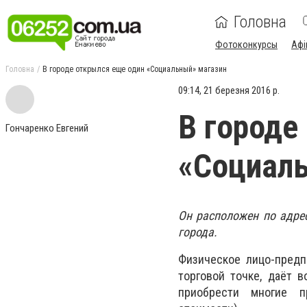
Головна
Фотоконкурсы
Афі
Головна
В городе открылся еще один «Социальный» магазин
09:14, 21 березня 2016 р.
В городе
Гончаренко Евгений
«Социаль
Он расположен по адрес
города.
Физическое лицо-предп
торговой точке, даёт 
приобрести многие п