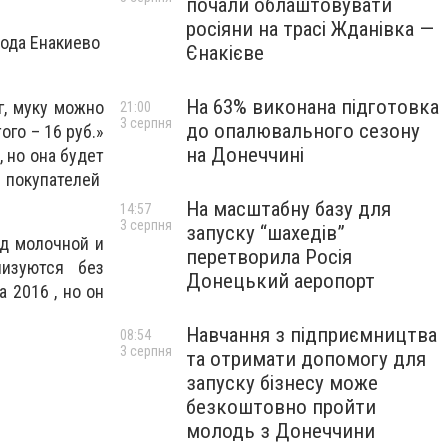
почали облаштовувати
росіяни на трасі Жданівка —
рода Енакиево
Єнакієве
На 63% виконана підготовка
г, муку можно
21:00
3 серпня
до опалювального сезону
ого – 16 руб.»
на Донеччині
, но она будет
 покупателей
На масштабну базу для
14:57
3 серпня
запуску “шахедів”
яд молочной и
перетворила Росія
изуются без
Донецький аеропорт
 2016 , но он
Навчання з підприємництва
08:54
3 серпня
та отримати допомогу для
запуску бізнесу може
безкоштовно пройти
молодь з Донеччини