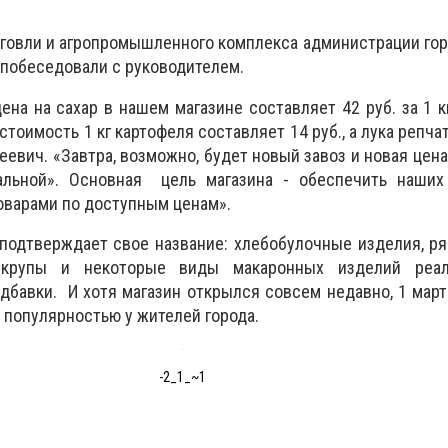
говли и агропромышленного комплекса администрации го
 побеседовали с руководителем.
ена на сахар в нашем магазине составляет 42 руб. за 1 к
, стоимость 1 кг картофеля составляет 14 руб., а лука репчат
еевич. «Завтра, возможно, будет новый завоз и новая цена
альной». Основная цель магазина - обеспечить наших
оварами по доступным ценам».
подтверждает свое название: хлебобулочные изделия, р
, крупы и некоторые виды макаронных изделий реал
дбавки. И хотя магазин открылся совсем недавно, 1 марта
 популярностью у жителей города.
-2_1_~1