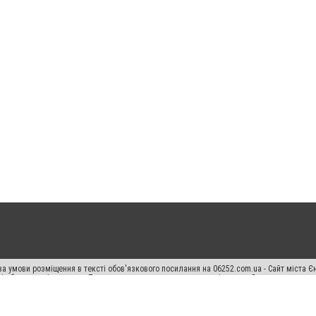
а умови розміщення в тексті обов'язкового посилання на 06252.com.ua - Сайт міста Є
сті або в якості джерела. Порушення виняткових прав переслідується Законом.
ський спецпроєкт", "Політичні новини", "Пресреліз", "PR", "Офіційно", "Політична рек