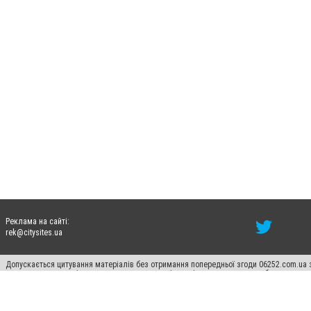
Реклама на сайті:
rek@citysites.ua
Допускається цитування матеріалів без отримання попередньої згоди 06252.com.ua з
пошукових систем гіперпосилання на цитовані статті не нижче другого абзацу в тек
Матеріали з плашками "Новини компаній", "Промо", "Партнерський матеріал", "Партнер