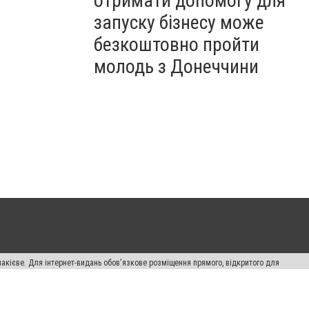
отримати допомогу для
запуску бізнесу може
безкоштовно пройти
молодь з Донеччини
накієве. Для інтернет-видань обов'язкове розміщення прямого, відкритого для
лама" публікуються на правах реклами.