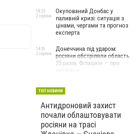
Окупований Донбас у
18:23
2 серпня
паливній кризі: ситуація з
цінами, чергами та прогноз
експерта
Донеччина під ударом:
14:35
2 серпня
росіяни обстріляли область
25 разів, Філашкін — про
наслідки
ТОП НОВИНИ
Антидроновий захист
почали облаштовувати
росіяни на трасі