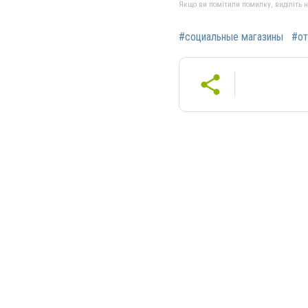
Якщо ви помітили помилку, виділіть нео
#социальные магазины
#от