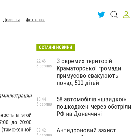
Дозвілля
Фотозвіти
ОСТАННІ НОВИНИ
З окремих територій
22:46
5 серпня
Краматорської громади
примусово евакуюють
понад 500 дітей
администрации
58 автомобілів «швидкої»
15:44
5 серпня
пошкоджені через обстріли
РФ на Донеччині
ность в этой
:00 до 20:00
(таможенной
Антидроновий захист
08:42
5 серпня