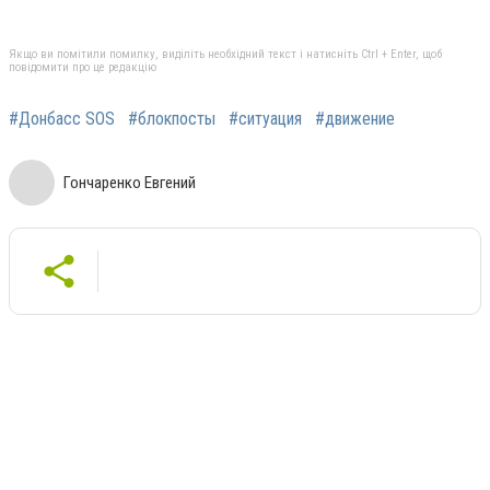
Якщо ви помітили помилку, виділіть необхідний текст і натисніть Ctrl + Enter, щоб
повідомити про це редакцію
#Донбасс SOS
#блокпосты
#ситуация
#движение
Гончаренко Евгений