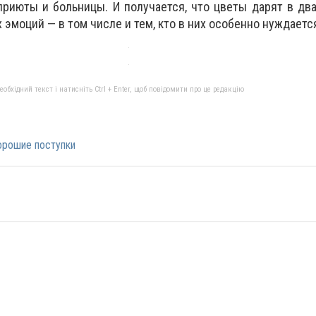
приюты и больницы. И получается, что цветы дарят в дв
эмоций — в том числе и тем, кто в них особенно нуждаетс
бхідний текст і натисніть Ctrl + Enter, щоб повідомити про це редакцію
орошие поступки