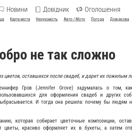
Новини
Довідник
Оголошення
ша
Карта міста
Нерухомість
Авто / Мото
Погода
Довідкова
обро не так сложно
из цветов, оставшихся после свадеб, и дарит их пожилым 
нифер Гров (Jennifer Grove) задумалась о том, ка
спользовавшихся для оформления свадеб и других соб
ыбрасывается. И тогда она решила: почему бы людям н
анию, которая собирает цветочные композиции, оста
т цветы, красиво оформляет их в букеты, а затем от