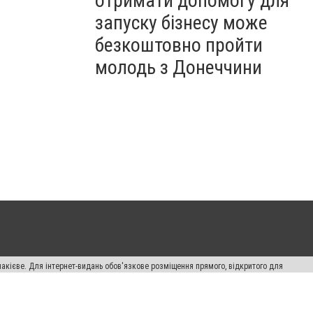
отримати допомогу для
запуску бізнесу може
безкоштовно пройти
молодь з Донеччини
накієве. Для інтернет-видань обов'язкове розміщення прямого, відкритого для
лама" публікуються на правах реклами.