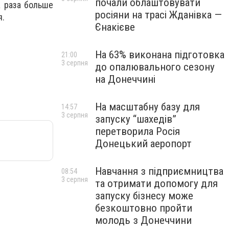
почали облаштовувати
а раза больше
росіяни на трасі Жданівка —
я.
Єнакієве
На 63% виконана підготовка
21:00
3 серпня
до опалювального сезону
на Донеччині
На масштабну базу для
14:57
3 серпня
запуску “шахедів”
перетворила Росія
Донецький аеропорт
Навчання з підприємництва
08:54
3 серпня
та отримати допомогу для
запуску бізнесу може
безкоштовно пройти
молодь з Донеччини