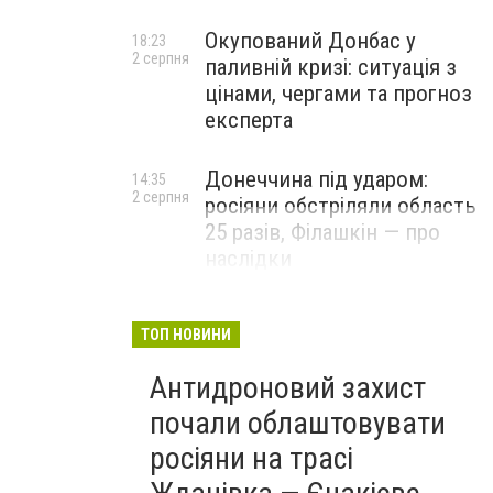
Окупований Донбас у
18:23
2 серпня
паливній кризі: ситуація з
цінами, чергами та прогноз
експерта
Донеччина під ударом:
14:35
2 серпня
росіяни обстріляли область
25 разів, Філашкін — про
наслідки
ТОП НОВИНИ
Антидроновий захист
почали облаштовувати
росіяни на трасі