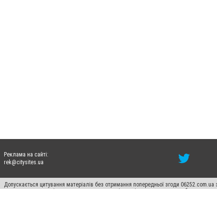
Реклама на сайті:
rek@citysites.ua
Допускається цитування матеріалів без отримання попередньої згоди 06252.com.ua з
пошукових систем гіперпосилання на цитовані статті не нижче другого абзацу в тек
Матеріали з плашками "Новини компаній", "Промо", "Партнерський матеріал", "Партнер