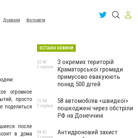
Дозвілля
Фотозвіти
ОСТАННІ НОВИНИ
З окремих територій
22:46
5 серпня
Краматорської громади
примусово евакуюють
людям.
понад 500 дітей
кое огромное
ытий, просто
58 автомобілів «швидкої»
15:44
5 серпня
е поделиться
пошкоджені через обстріли
РФ на Донеччині
вшиеся после
Антидроновий захист
08:42
возит в дома
5 серпня