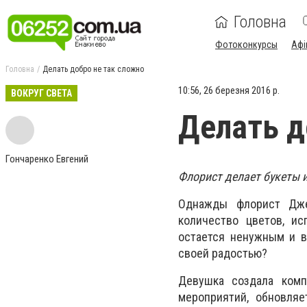
Головна
Фотоконкурсы
Афі
Головна
Делать добро не так сложно
10:56, 26 березня 2016 р.
ВОКРУГ СВЕТА
Делать д
Гончаренко Евгений
Флорист делает букеты 
Однажды флорист Джен
количество цветов, и
остается ненужным и в
своей радостью?
Девушка создала комп
мероприятий, обновляе