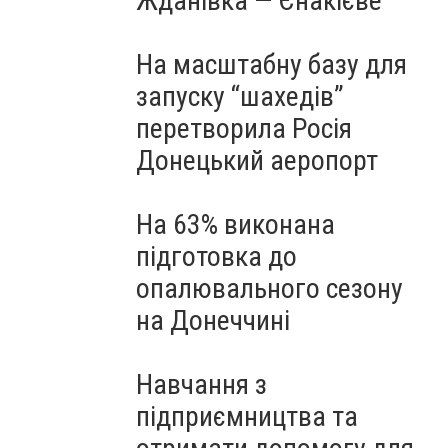
Жданівка — Єнакієве
На масштабну базу для
запуску “шахедів”
перетворила Росія
Донецький аеропорт
На 63% виконана
підготовка до
опалювального сезону
на Донеччині
Навчання з
підприємництва та