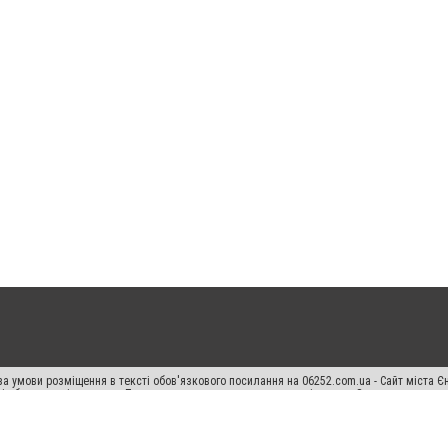
а умови розміщення в тексті обов'язкового посилання на 06252.com.ua - Сайт міста Є
сті або в якості джерела. Порушення виняткових прав переслідується Законом.
ський спецпроєкт", "Політичні новини", "Пресреліз", "PR", "Офіційно", "Політична рек