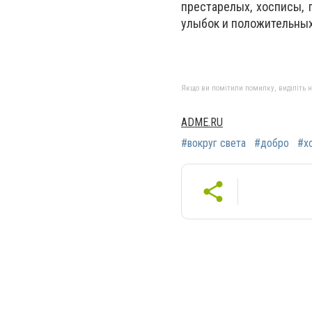
престарелых, хосписы, 
улыбок и положительных 
Якщо ви помітили помилку, виділіть нео
ADME.RU
#вокруг света
#добро
#х