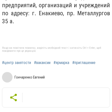
предприятий, организаций и учреждений
по адресу: г. Енакиево, пр. Металлургов
35 а.
Якщо ви помітили помилку, виділіть необхідний текст і натисніть Ctrl + Enter, щоб
повідомити про це редакцію
#центр занятости
#вакансии
#ярмарка
#приглашение
Гончаренко Евгений