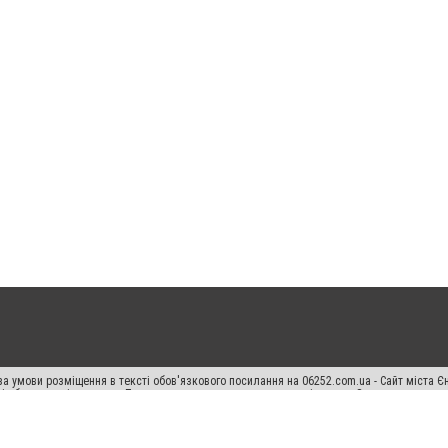
а умови розміщення в тексті обов'язкового посилання на 06252.com.ua - Сайт міста Є
сті або в якості джерела. Порушення виняткових прав переслідується Законом.
ський спецпроєкт", "Політичні новини", "Пресреліз", "PR", "Офіційно", "Політична рек