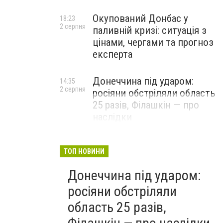
Окупований Донбас у
18:23
2 серпня
паливній кризі: ситуація з
цінами, чергами та прогноз
експерта
Донеччина під ударом:
14:35
2 серпня
росіяни обстріляли область
25 разів, Філашкін — про
наслідки
ТОП НОВИНИ
Донеччина під ударом:
росіяни обстріляли
область 25 разів,