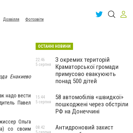
Дозвілля
Фотозвіти
ОСТАННІ НОВИНИ
З окремих територій
22:46
5 серпня
Краматорської громади
примусово евакуюють
ода Енакиево
понад 500 дітей
ак надо вести
58 автомобілів «швидкої»
15:44
5 серпня
дитель Павел
пошкоджені через обстріли
РФ на Донеччині
жиссер Ольга
Антидроновий захист
08:42
га) со своим
5 серпня