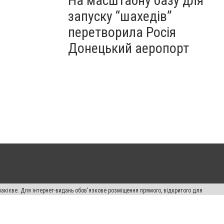
На масштабну базу для
запуску “шахедів”
перетворила Росія
Донецький аеропорт
накієве. Для інтернет-видань обов'язкове розміщення прямого, відкритого для
лама" публікуються на правах реклами.