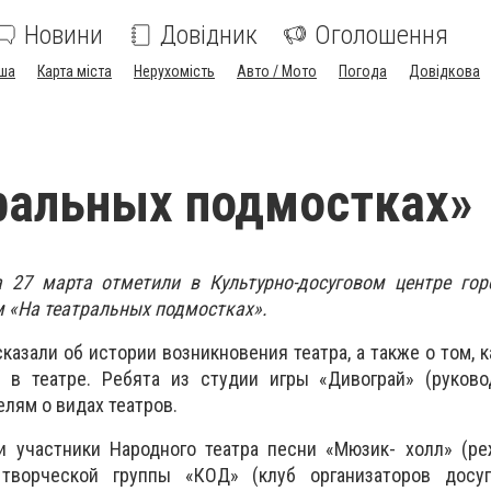
Новини
Довідник
Оголошення
ша
Карта міста
Нерухомість
Авто / Мото
Погода
Довідкова
ральных подмостках»
 27 марта отметили в Культурно-досуговом центре гор
 «На театральных подмостках».
азали об истории возникновения театра, а также о том, к
 в театре. Ребята из студии игры «Дивограй» (руково
елям о видах театров.
и участники Народного театра песни «Мюзик- холл» (ре
и творческой группы «КОД» (клуб организаторов досу