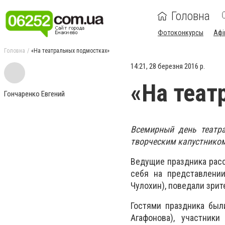
Головна
Фотоконкурсы
Афі
Головна
«На театральных подмостках»
14:21, 28 березня 2016 р.
«На теат
Гончаренко Евгений
Всемирный день театра
творческим капустником
Ведущие праздника расск
себя на представлении
Чулохин), поведали зрит
Гостями праздника был
Агафонова), участник