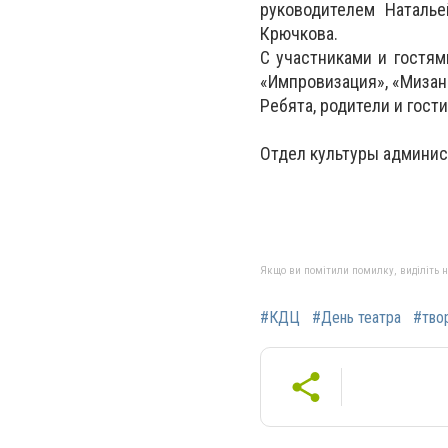
руководителем Наталье
Крючкова.
С участниками и гостям
«Импровизация», «Мизан
Ребята, родители и гос
Отдел культуры админис
Якщо ви помітили помилку, виділіть нео
#КДЦ
#День театра
#тво