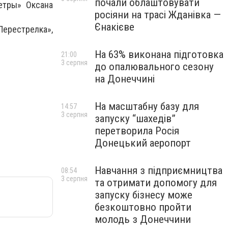
почали облаштовувати
етры» Оксана
росіяни на трасі Жданівка —
Єнакієве
Перестрелка»,
На 63% виконана підготовка
21:00
3 серпня
до опалювального сезону
на Донеччині
На масштабну базу для
14:57
3 серпня
запуску “шахедів”
перетворила Росія
Донецький аеропорт
Навчання з підприємництва
08:54
3 серпня
та отримати допомогу для
запуску бізнесу може
безкоштовно пройти
молодь з Донеччини