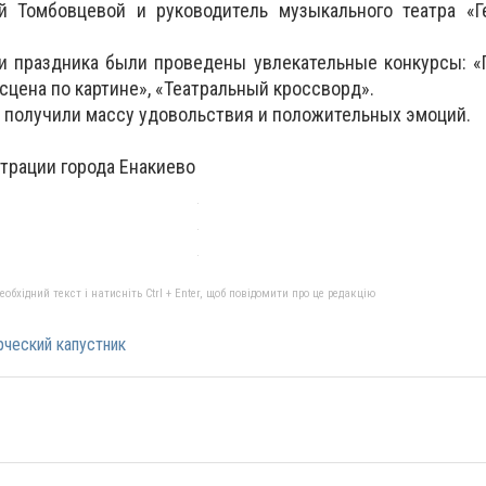
й Томбовцевой и руководитель музыкального театра «Г
и праздника были проведены увлекательные конкурсы: «
сцена по картине», «Театральный кроссворд».
ти получили массу удовольствия и положительных эмоций.
трации города Енакиево
бхідний текст і натисніть Ctrl + Enter, щоб повідомити про це редакцію
рческий капустник