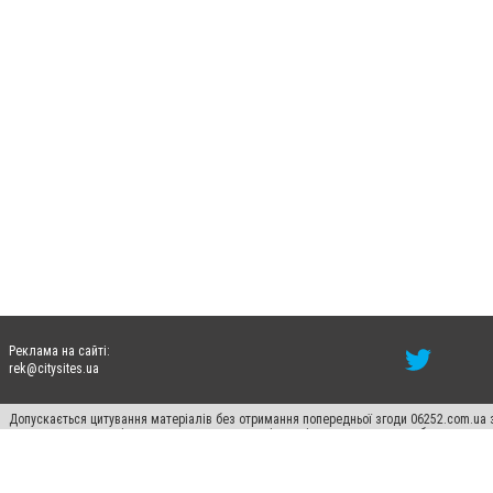
Реклама на сайті:
rek@citysites.ua
Допускається цитування матеріалів без отримання попередньої згоди 06252.com.ua з
пошукових систем гіперпосилання на цитовані статті не нижче другого абзацу в тек
Матеріали з плашками "Новини компаній", "Промо", "Партнерський матеріал", "Партнер