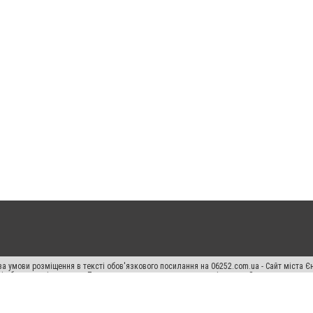
а умови розміщення в тексті обов'язкового посилання на 06252.com.ua - Сайт міста Є
сті або в якості джерела. Порушення виняткових прав переслідується Законом.
ський спецпроєкт", "Політичні новини", "Пресреліз", "PR", "Офіційно", "Політична рек