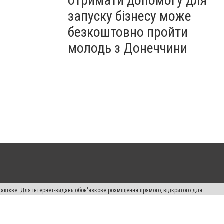
отримати допомогу для
запуску бізнесу може
безкоштовно пройти
молодь з Донеччини
накієве. Для інтернет-видань обов'язкове розміщення прямого, відкритого для
лама" публікуються на правах реклами.