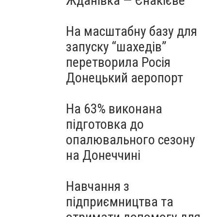
Жданівка — Єнакієве
На масштабну базу для
запуску “шахедів”
перетворила Росія
Донецький аеропорт
На 63% виконана
підготовка до
опалювального сезону
на Донеччині
Навчання з
підприємництва та