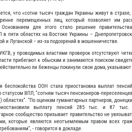
ется, что «сотни тысяч граждан Украины живут в страхе, 
тренне перемещенных лиц, который позволяет им рас
 Основанием для этого стало решение правительств
 в пяти областях на Востоке Украины – Днепропетровск
ой и Луганской – из-за подозрений в мошенничестве.
УКГВ, у проводимых властями проверок отсутствуют четк
асти прибегают к обыскам и занимаются поиском свидет
действительно ли беженцы покинули свои дома, указывают
 беспокойства ООН стала приостановка выплат пенсий
 статусом ВПЛ, "сотням тысяч пенсионеров-переселенцев
 областях". "По оценкам гуманитарных партнеров, донецки
иостановили выплату пенсий 285 тыс. и 87 тыс. 
тарное сообщество призывает правительство не увязыва
ми, которые являются неотъемлемым правом всех граж
ребованиям", - говорится в докладе.