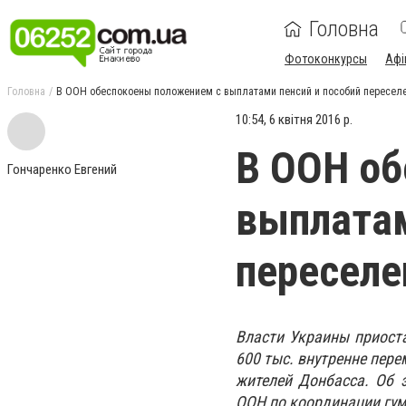
Головна
Фотоконкурсы
Афі
Головна
В ООН обеспокоены положением с выплатами пенсий и пособий пересел
10:54, 6 квітня 2016 р.
В ООН об
Гончаренко Евгений
выплатам
переселе
Власти Украины приост
600 тыс. внутренне пере
жителей Донбасса. Об 
ООН по координации гум