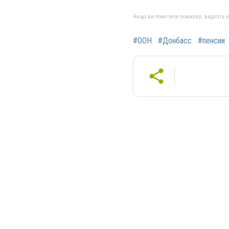
Якщо ви помітили помилку, виділіть нео
#ООН
#Донбасс
#пенсии