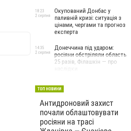
Окупований Донбас у
18:23
2 серпня
паливній кризі: ситуація з
цінами, чергами та прогноз
експерта
Донеччина під ударом:
14:35
2 серпня
росіяни обстріляли область
25 разів, Філашкін — про
наслідки
ТОП НОВИНИ
Антидроновий захист
почали облаштовувати
росіяни на трасі