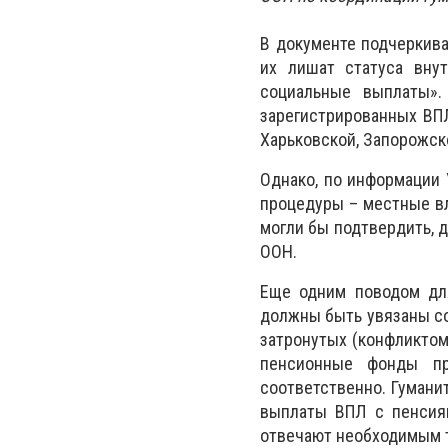
В документе подчеркива
их лишат статуса вну
социальные выплаты».
зарегистрированных ВПЛ
Харьковской, Запорожск
Однако, по информации 
процедуры – местные вл
могли бы подтвердить, 
ООН.
Еще одним поводом для
должны быть увязаны со
затронутых (конфликтом)
пенсионные фонды пр
соответственно. Гумани
выплаты ВПЛ с пенсия
отвечают необходимым т