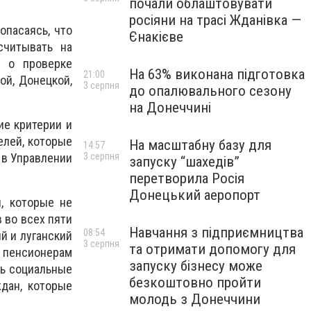
почали облаштовувати
росіяни на трасі Жданівка —
опасаясь, что
Єнакієве
считывать на
а о проверке
На 63% виконана підготовка
21:00
ой, Донецкой,
3 серпня
до опалювального сезону
на Донеччині
ие критерии и
елей, которые
На масштабну базу для
14:57
3 серпня
 в Управлении
запуску “шахедів”
перетворила Росія
Донецький аеропорт
, которые не
 во всех пяти
Навчання з підприємництва
08:54
й и луганский
3 серпня
та отримати допомогу для
пенсионерам
запуску бізнесу може
ть социальные
безкоштовно пройти
дан, которые
молодь з Донеччини