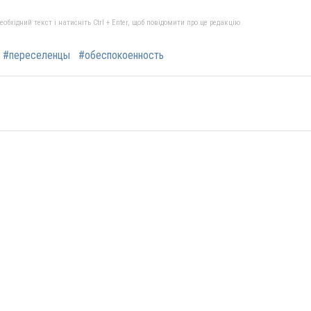
бхідний текст і натисніть Ctrl + Enter, щоб повідомити про це редакцію
#переселенцы
#обеспокоенность