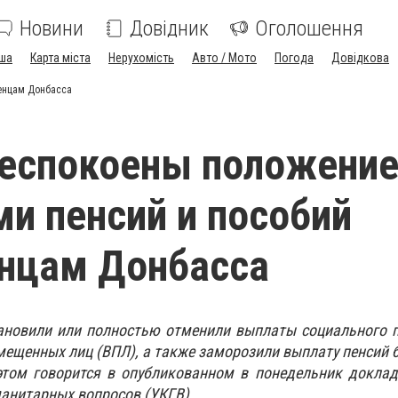
Новини
Довідник
Оголошення
ша
Карта міста
Нерухомість
Авто / Мото
Погода
Довідкова
енцам Донбасса
еспокоены положение
и пенсий и пособий
нцам Донбасса
ановили или полностью отменили выплаты социального п
мещенных лиц (ВПЛ), а также заморозили выплату пенсий б
этом говорится в опубликованном в понедельник доклад
анитарных вопросов (УКГВ).