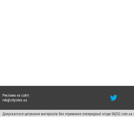
Реклама на сайті:
rek@citysites.ua
Допускається цитування матеріалів без отримання попередньої згоди 06252.com.ua з
пошукових систем гіперпосилання на цитовані статті не нижче другого абзацу в тек
Матеріали з плашками "Новини компаній", "Промо", "Партнерський матеріал", "Партнер