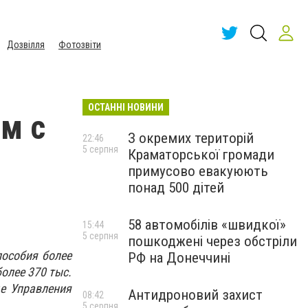
Дозвілля
Фотозвіти
ОСТАННІ НОВИНИ
м с
З окремих територій
22:46
5 серпня
Краматорської громади
примусово евакуюють
понад 500 дітей
58 автомобілів «швидкої»
15:44
5 серпня
пошкоджені через обстріли
особия более
РФ на Донеччині
олее 370 тыс.
е Управления
Антидроновий захист
08:42
5 серпня