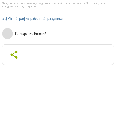
Якщо ви помітили помилку, виділіть необхідний текст і натисніть Ctrl + Enter, щоб
повідомити про це редакцію
#ЦРБ
#график работ
#праздники
Гончаренко Евгений