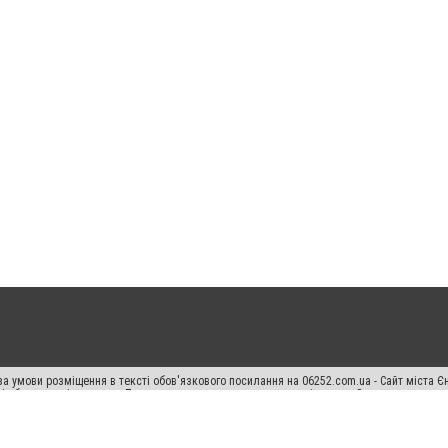
а умови розміщення в тексті обов'язкового посилання на 06252.com.ua - Сайт міста Є
сті або в якості джерела. Порушення виняткових прав переслідується Законом.
ський спецпроєкт", "Політичні новини", "Пресреліз", "PR", "Офіційно", "Політична рек