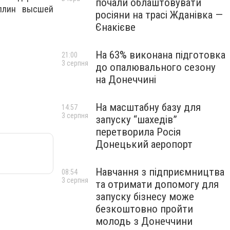
почали облаштовувати
иплин высшей
росіяни на трасі Жданівка —
Єнакієве
На 63% виконана підготовка
21:00
3 серпня
до опалювального сезону
на Донеччині
На масштабну базу для
14:57
3 серпня
запуску “шахедів”
перетворила Росія
Донецький аеропорт
Навчання з підприємництва
08:54
3 серпня
та отримати допомогу для
запуску бізнесу може
безкоштовно пройти
молодь з Донеччини