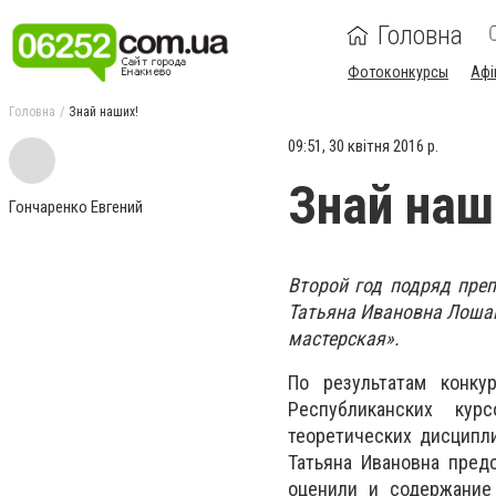
Головна
Фотоконкурсы
Афі
Головна
Знай наших!
09:51, 30 квітня 2016 р.
Знай наш
Гончаренко Евгений
Второй год подряд преп
Татьяна Ивановна Лошан
мастерская».
По результатам конку
Республиканских кур
теоретических дисципли
Татьяна Ивановна пред
оценили и содержание 