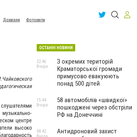
Дозвілля
Фотозвіти
ОСТАННІ НОВИНИ
З окремих територій
22:46
Вчора
Краматорської громади
примусово евакуюють
И.Чайковского
понад 500 дітей
едагогическая
58 автомобілів «швидкої»
15:44
Вчора
 слушателями
пошкоджені через обстріли
музыкально-
РФ на Донеччині
ческом центре
атели высоко
Антидроновий захист
08:42
лагодарность
Вчора