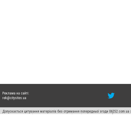
Реклама на сайті:
rek@citysites.ua
Допускається цитування матеріалів без отримання попередньої згоди 06252.com.ua з
пошукових систем гіперпосилання на цитовані статті не нижче другого абзацу в тек
Матеріали з плашками "Новини компаній", "Промо", "Партнерський матеріал", "Партнер