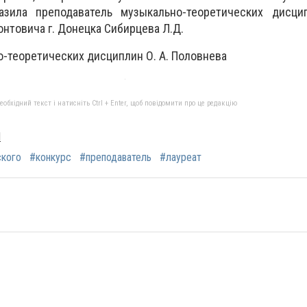
азила преподаватель музыкально-теоретических дисц
нтовича г. Донецка Сибирцева Л.Д.
о-теоретических дисциплин О. А. Половнева
бхідний текст і натисніть Ctrl + Enter, щоб повідомити про це редакцію
И
ского
#конкурс
#преподаватель
#лауреат