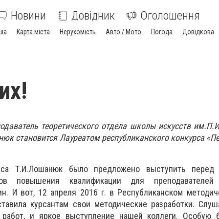
Новини
Довідник
Оголошення
ша
Карта міста
Нерухомість
Авто / Мото
Погода
Довідкова
их!
одаватель теоретического отдела школы искусств им.П.
юк становится Лауреатом республиканского конкурса «П
рса Т.И.Лошанюк было предложено выступить перед
сов повышения квалификации для преподавателей 
н. И вот, 12 апреля 2016 г. в Республиканском методи
ставила курсантам свои методические разработки. Слуш
работ, и яркое выступление нашей коллеги. Особую б