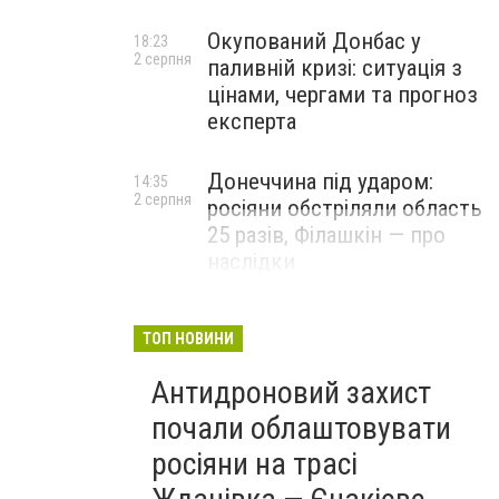
Окупований Донбас у
18:23
2 серпня
паливній кризі: ситуація з
цінами, чергами та прогноз
експерта
Донеччина під ударом:
14:35
2 серпня
росіяни обстріляли область
25 разів, Філашкін — про
наслідки
ТОП НОВИНИ
Антидроновий захист
почали облаштовувати
росіяни на трасі