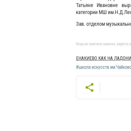
Татьяне Ивановне выр
категории МШ им.Н.Д.Лео
Зав. отделом музыкальн
Якщо ви помітили помилку, виділіть нео
ЕНАКИЕВО КАК НА ЛАДОН
#школа искусств им.Чайков