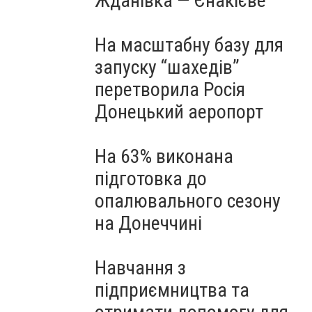
Жданівка — Єнакієве
На масштабну базу для
запуску “шахедів”
перетворила Росія
Донецький аеропорт
На 63% виконана
підготовка до
опалювального сезону
на Донеччині
Навчання з
підприємництва та