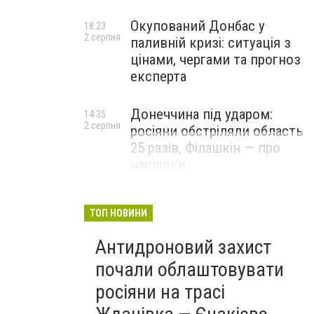
Окупований Донбас у
18:23
2 серпня
паливній кризі: ситуація з
цінами, чергами та прогноз
експерта
Донеччина під ударом:
14:35
2 серпня
росіяни обстріляли область
25 разів, Філашкін — про
наслідки
ТОП НОВИНИ
Антидроновий захист
почали облаштовувати
росіяни на трасі