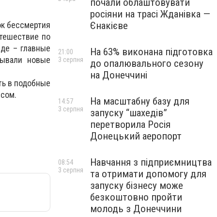
почали облаштовувати
росіяни на трасі Жданівка —
Єнакієве
ок бессмертия
утешествие по
нде – главные
На 63% виконана підготовка
21:00
рывали новые
3 серпня
до опалювального сезону
на Донеччині
ть в подобные
усом.
На масштабну базу для
14:57
3 серпня
запуску “шахедів”
перетворила Росія
Донецький аеропорт
Навчання з підприємництва
08:54
3 серпня
та отримати допомогу для
запуску бізнесу може
безкоштовно пройти
молодь з Донеччини