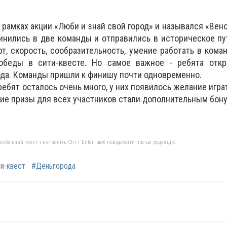
в рамках акции «Люби и знай свой город» и назывался «Вен
инились в две команды и отправились в историческое п
рт, скорость, сообразительность, умение работать в кома
обеды в сити-квесте. Но самое важное - ребята отк
ода. Команды пришли к финишу почти одновременно.
ебят осталось очень много, у них появилось желание игра
кие призы для всех участников стали дополнительным бон
бхідний текст і натисніть Ctrl + Enter, щоб повідомити про це редакцію
и-квест
#Деньгорода