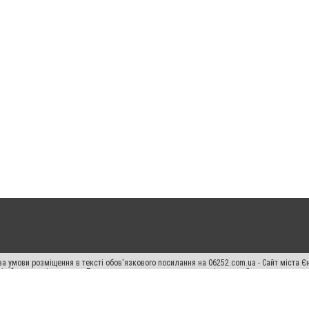
а умови розміщення в тексті обов'язкового посилання на 06252.com.ua - Сайт міста Є
сті або в якості джерела. Порушення виняткових прав переслідується Законом.
ський спецпроєкт", "Політичні новини", "Пресреліз", "PR", "Офіційно", "Політична рек