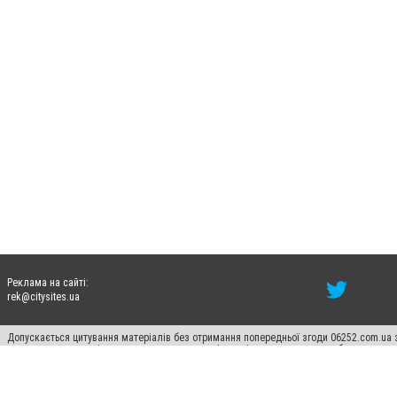
Реклама на сайті:
rek@citysites.ua
Допускається цитування матеріалів без отримання попередньої згоди 06252.com.ua з
пошукових систем гіперпосилання на цитовані статті не нижче другого абзацу в тек
Матеріали з плашками "Новини компаній", "Промо", "Партнерський матеріал", "Партнер