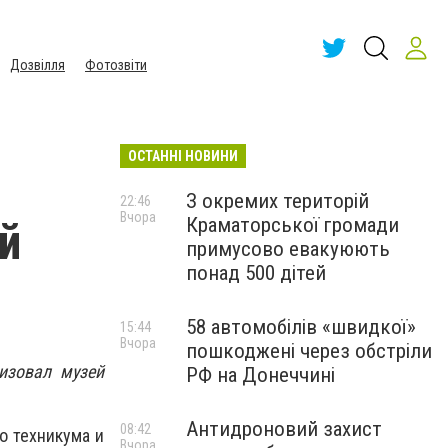
Дозвілля
Фотозвіти
ОСТАННІ НОВИНИ
З окремих територій
22:46
Вчора
Краматорської громади
й
примусово евакуюють
понад 500 дітей
58 автомобілів «швидкої»
15:44
Вчора
пошкоджені через обстріли
изовал музей
РФ на Донеччині
Антидроновий захист
08:42
о техникума и
Вчора