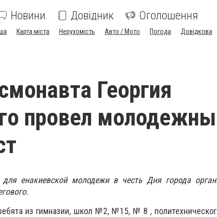
Новини
Довідник
Оголошення
ша
Карта міста
Нерухомість
Авто / Мото
Погода
Довідкова
смонавта Георгия
го провел молодежны
ст
 для енакиевской молодежи в честь Дня города орган
егового.
ребята из гимназии, школ №2, №15, № 8 , политехническог