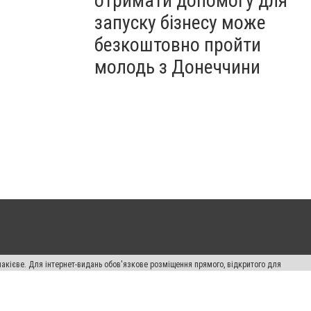
отримати допомогу для
запуску бізнесу може
безкоштовно пройти
молодь з Донеччини
накієве. Для інтернет-видань обов'язкове розміщення прямого, відкритого для
лама" публікуються на правах реклами.