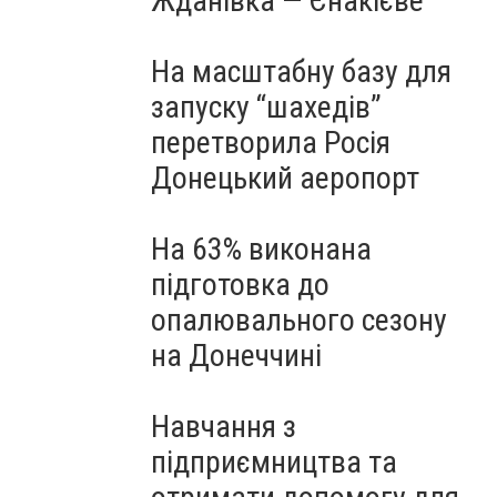
Жданівка — Єнакієве
На масштабну базу для
запуску “шахедів”
перетворила Росія
Донецький аеропорт
На 63% виконана
підготовка до
опалювального сезону
на Донеччині
Навчання з
підприємництва та