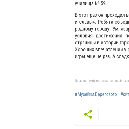
училища № 59.
В этот раз он проходил 
и славы». Ребята объед
родному городу. Ум, аза
условия достижения п
страницы в истории гор
Хороших впечатлений у р
игры еще не раз. А слад
Якщо ви помітили помилку, виділіть нео
#Музейим.Берегового
#сит