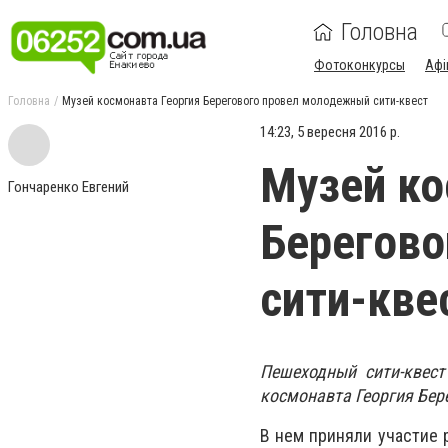
Головна
Фотоконкурсы
Афі
Головна
Музей космонавта Георгия Берегового провел молодежный сити-квест
14:23, 5 вересня 2016 р.
Музей ко
Гончаренко Евгений
Берегово
сити-кве
Пешеходный сити-квест
космонавта Георгия Бер
В нем приняли участие 