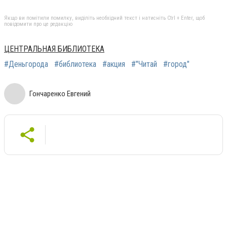
Якщо ви помітили помилку, виділіть необхідний текст і натисніть Ctrl + Enter, щоб
повідомити про це редакцію
ЦЕНТРАЛЬНАЯ БИБЛИОТЕКА
#Деньгорода
#библиотека
#акция
#"Читай
#город"
Гончаренко Евгений