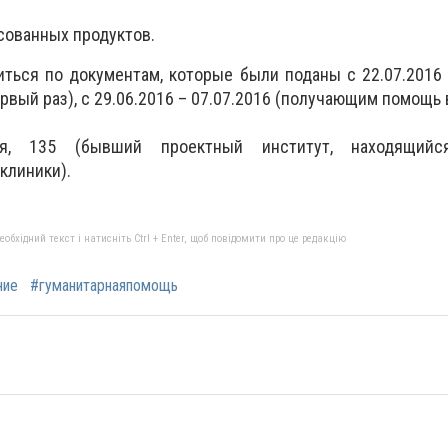
сованных продуктов.
ться по документам, которые были поданы с 22.07.2016 
ый раз), с 29.06.2016 – 07.07.2016 (получающим помощь в
ая, 135 (бывший проектный институт, находящий
клиники).
бхідний текст і натисніть Ctrl + Enter, щоб повідомити про це редакцію
ние
#гуманитарнаяпомощь