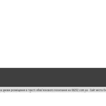
а умови розміщення в тексті обов'язкового посилання на 06252.com.ua - Сайт міста Є
сті або в якості джерела. Порушення виняткових прав переслідується Законом.
ський спецпроєкт", "Політичні новини", "Пресреліз", "PR", "Офіційно", "Політична рек