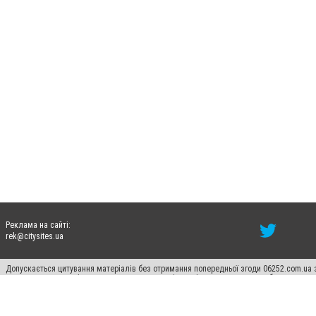
Реклама на сайті:
rek@citysites.ua
Допускається цитування матеріалів без отримання попередньої згоди 06252.com.ua з
пошукових систем гіперпосилання на цитовані статті не нижче другого абзацу в тек
Матеріали з плашками "Новини компаній", "Промо", "Партнерський матеріал", "Партнер