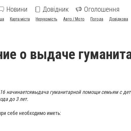
Новини
Довідник
Оголошення
ша
Карта міста
Нерухомість
Авто / Мото
Погода
Довідкова
ие о выдаче гуманит
016 начинается
выдача гуманитарной помощи
семьям с дет
ода до 3 лет.
ри себе необходимо иметь: