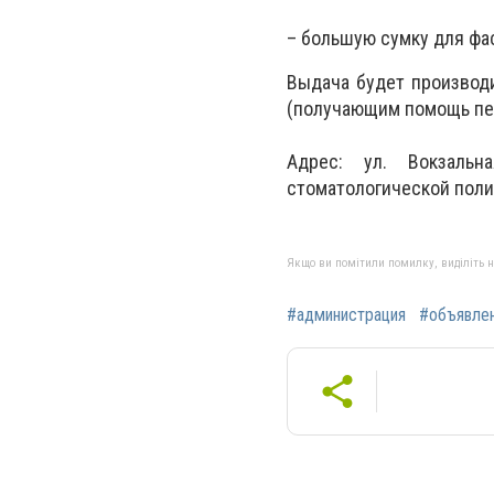
– большую сумку для фа
Выдача будет производи
(получающим помощь перв
Адрес: ул. Вокзальн
стоматологической поли
Якщо ви помітили помилку, виділіть нео
#администрация
#объявле