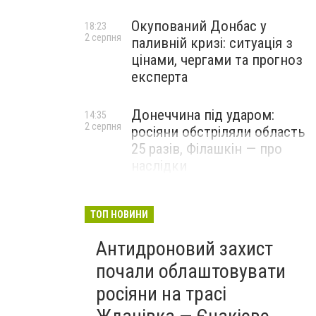
Окупований Донбас у
18:23
2 серпня
паливній кризі: ситуація з
цінами, чергами та прогноз
експерта
Донеччина під ударом:
14:35
2 серпня
росіяни обстріляли область
25 разів, Філашкін — про
наслідки
ТОП НОВИНИ
Антидроновий захист
почали облаштовувати
росіяни на трасі