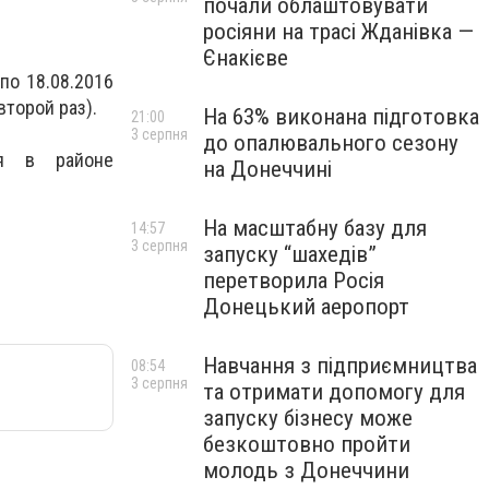
почали облаштовувати
росіяни на трасі Жданівка —
Єнакієве
по 18.08.2016
торой раз).
На 63% виконана підготовка
21:00
3 серпня
до опалювального сезону
ся в районе
на Донеччині
На масштабну базу для
14:57
3 серпня
запуску “шахедів”
перетворила Росія
Донецький аеропорт
Навчання з підприємництва
08:54
3 серпня
та отримати допомогу для
запуску бізнесу може
безкоштовно пройти
молодь з Донеччини