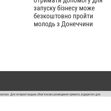
отримати допомогу для
запуску бізнесу може
безкоштовно пройти
молодь з Донеччини
накієве. Для інтернет-видань обов'язкове розміщення прямого, відкритого для
лама" публікуються на правах реклами.