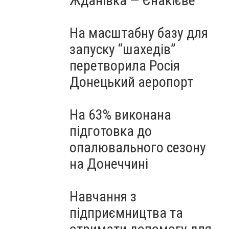
Жданівка — Єнакієве
На масштабну базу для
запуску “шахедів”
перетворила Росія
Донецький аеропорт
На 63% виконана
підготовка до
опалювального сезону
на Донеччині
Навчання з
підприємництва та