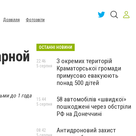
Дозвілля
Фотозвіти
ОСТАННІ НОВИНИ
арной
З окремих територій
22:46
5 серпня
Краматорської громади
примусово евакуюють
понад 500 дітей
ьми до 1 года
58 автомобілів «швидкої»
15:44
5 серпня
пошкоджені через обстріли
РФ на Донеччині
Антидроновий захист
08:42
5 серпня