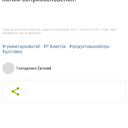
Якщо ви помітили помилку, виділіть необхідний текст і натисніть Ctrl + Enter, щоб
повідомити про це редакцію
#гуманитарныйштаб
#Р.Ахметов
#продуктовыенаборы
#доставка
Гончаренко Евгений