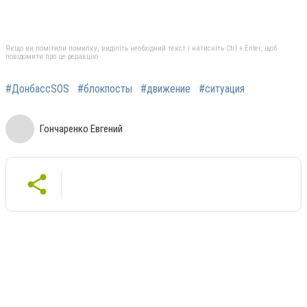
Якщо ви помітили помилку, виділіть необхідний текст і натисніть Ctrl + Enter, щоб
повідомити про це редакцію
#ДонбассSOS
#блокпосты
#движение
#ситуация
Гончаренко Евгений