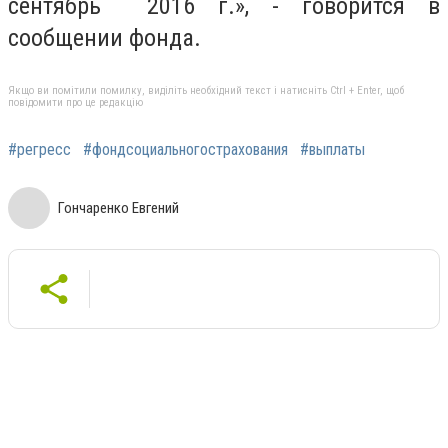
сентябрь 2016 г.», - говорится в
сообщении фонда.
Якщо ви помітили помилку, виділіть необхідний текст і натисніть Ctrl + Enter, щоб
повідомити про це редакцію
#регресс
#фондсоциальногострахования
#выплаты
Гончаренко Евгений