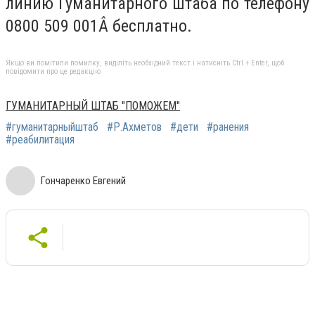
линию Гуманитарного штаба по телефону
0800 509 001Â бесплатно.
Якщо ви помітили помилку, виділіть необхідний текст і натисніть Ctrl + Enter, щоб
повідомити про це редакцію
ГУМАНИТАРНЫЙ ШТАБ "ПОМОЖЕМ"
#гуманитарныйштаб
#Р.Ахметов
#дети
#ранения
#реабилитация
Гончаренко Евгений