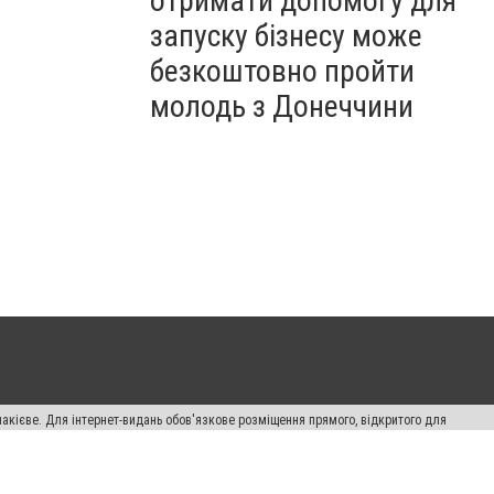
отримати допомогу для
запуску бізнесу може
безкоштовно пройти
молодь з Донеччини
накієве. Для інтернет-видань обов'язкове розміщення прямого, відкритого для
лама" публікуються на правах реклами.