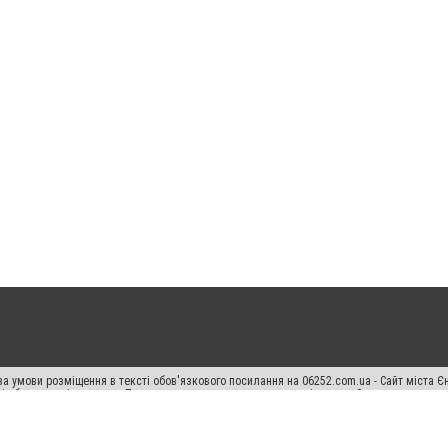
а умови розміщення в тексті обов'язкового посилання на 06252.com.ua - Сайт міста Є
сті або в якості джерела. Порушення виняткових прав переслідується Законом.
ський спецпроєкт", "Політичні новини", "Пресреліз", "PR", "Офіційно", "Політична рек