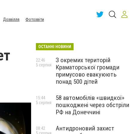
Дозвілля
Фотозвіти
ОСТАННІ НОВИНИ
ет
З окремих територій
22:46
5 серпня
Краматорської громади
примусово евакуюють
понад 500 дітей
58 автомобілів «швидкої»
15:44
5 серпня
пошкоджені через обстріли
РФ на Донеччині
Антидроновий захист
08:42
5 серпня