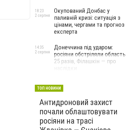
Окупований Донбас у
18:23
2 серпня
паливній кризі: ситуація з
цінами, чергами та прогноз
експерта
Донеччина під ударом:
14:35
2 серпня
росіяни обстріляли область
25 разів, Філашкін — про
наслідки
ТОП НОВИНИ
Антидроновий захист
почали облаштовувати
росіяни на трасі