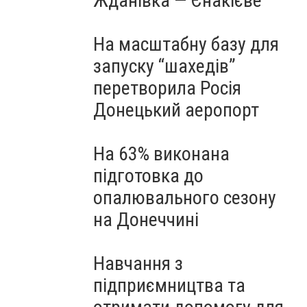
Жданівка — Єнакієве
На масштабну базу для
запуску “шахедів”
перетворила Росія
Донецький аеропорт
На 63% виконана
підготовка до
опалювального сезону
на Донеччині
Навчання з
підприємництва та