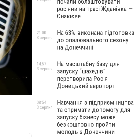
почали облаштовувати
росіяни на трасі Жданівка —
Єнакієве
На 63% виконана підготовка
21:00
3 серпня
до опалювального сезону
на Донеччині
На масштабну базу для
14:57
3 серпня
запуску “шахедів”
перетворила Росія
Донецький аеропорт
Навчання з підприємництва
08:54
3 серпня
та отримати допомогу для
запуску бізнесу може
безкоштовно пройти
молодь з Донеччини