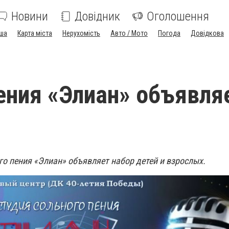
Новини
Довідник
Оголошення
ша
Карта міста
Нерухомість
Авто / Мото
Погода
Довідкова
ения «Элиан» объявля
го пения «Элиан» объявляет набор детей и взрослых.