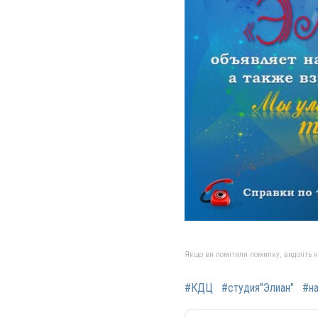
Якщо ви помітили помилку, виділіть нео
#КДЦ
#студия"Элиан"
#н