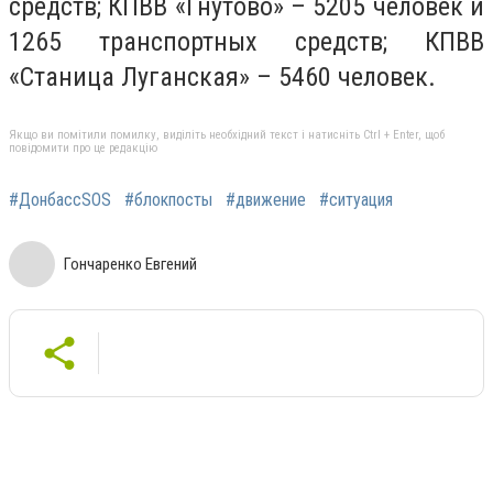
средств; КПВВ «Гнутово» – 5205 человек и
1265 транспортных средств; КПВВ
«Станица Луганская» – 5460 человек.
Якщо ви помітили помилку, виділіть необхідний текст і натисніть Ctrl + Enter, щоб
повідомити про це редакцію
#ДонбассSOS
#блокпосты
#движение
#ситуация
Гончаренко Евгений