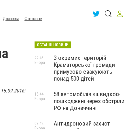
Дозвілля
Фотозвіти
ОСТАННІ НОВИНИ
на
З окремих територій
22:46
Вчора
Краматорської громади
примусово евакуюють
понад 500 дітей
16.09.2016:
58 автомобілів «швидкої»
15:44
Вчора
пошкоджені через обстріли
РФ на Донеччині
Антидроновий захист
08:42
Вчора