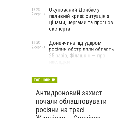
Окупований Донбас у
18:23
2 серпня
паливній кризі: ситуація з
цінами, чергами та прогноз
експерта
Донеччина під ударом:
14:35
2 серпня
росіяни обстріляли область
25 разів, Філашкін — про
наслідки
ТОП НОВИНИ
Антидроновий захист
почали облаштовувати
росіяни на трасі