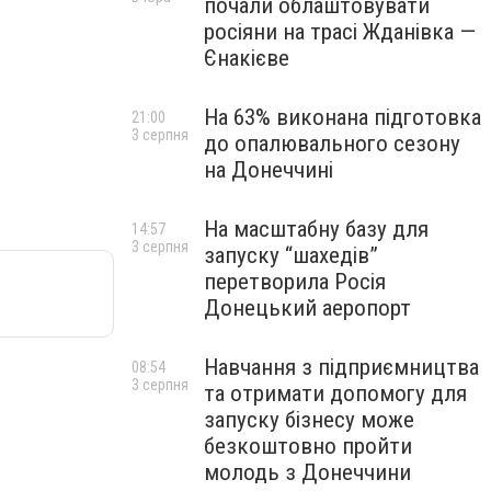
почали облаштовувати
росіяни на трасі Жданівка —
Єнакієве
На 63% виконана підготовка
21:00
3 серпня
до опалювального сезону
на Донеччині
На масштабну базу для
14:57
3 серпня
запуску “шахедів”
перетворила Росія
Донецький аеропорт
Навчання з підприємництва
08:54
3 серпня
та отримати допомогу для
запуску бізнесу може
безкоштовно пройти
молодь з Донеччини