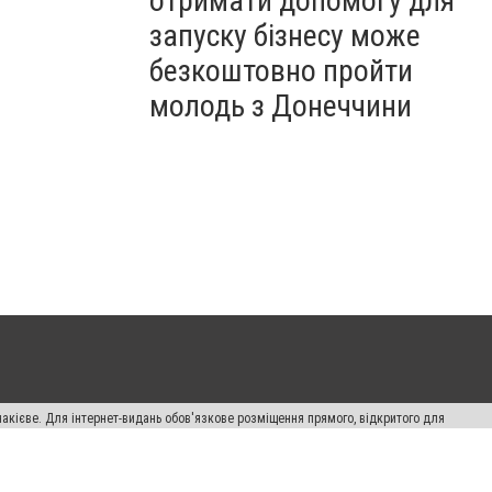
отримати допомогу для
запуску бізнесу може
безкоштовно пройти
молодь з Донеччини
накієве. Для інтернет-видань обов'язкове розміщення прямого, відкритого для
лама" публікуються на правах реклами.