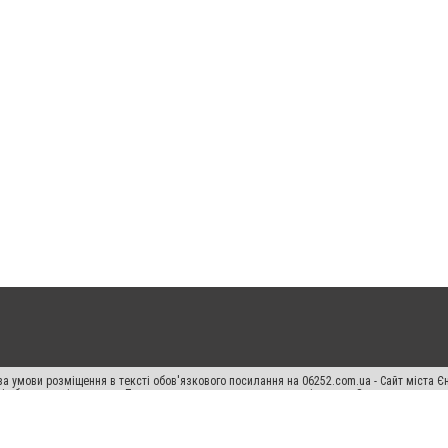
а умови розміщення в тексті обов'язкового посилання на 06252.com.ua - Сайт міста Є
сті або в якості джерела. Порушення виняткових прав переслідується Законом.
ський спецпроєкт", "Політичні новини", "Пресреліз", "PR", "Офіційно", "Політична рек