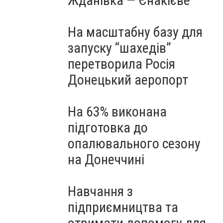
Жданівка — Єнакієве
На масштабну базу для
запуску “шахедів”
перетворила Росія
Донецький аеропорт
На 63% виконана
підготовка до
опалювального сезону
на Донеччині
Навчання з
підприємництва та