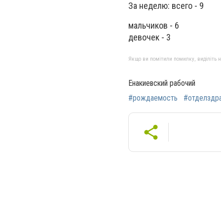
За неделю: всего - 9
мальчиков - 6
девочек - 3
Якщо ви помітили помилку, виділіть нео
Енакиевский рабочий
#рождаемость
#отделздр