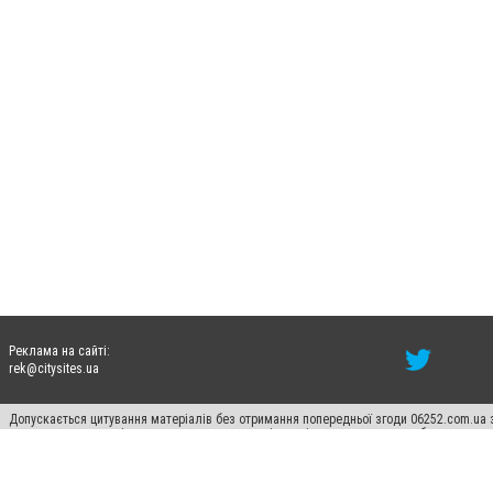
Реклама на сайті:
rek@citysites.ua
Допускається цитування матеріалів без отримання попередньої згоди 06252.com.ua з
пошукових систем гіперпосилання на цитовані статті не нижче другого абзацу в тек
Матеріали з плашками "Новини компаній", "Промо", "Партнерський матеріал", "Партнер